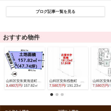
ブログ記事一覧を見る
おすすめ物件
山科区安朱東海道町 売地
山科区安朱桟敷町 売地
3,480万円
/ 157.82㎡
7,580万円
/ 191.23㎡
7,580万円
/ 