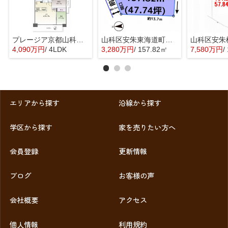
プレージア京都山科東野
山科区安朱東海道町 売地
4,090万円
/ 4LDK
3,280万円
/ 157.82㎡
7,580万円
/
エリアから探す
沿線から探す
学区から探す
家を売りたい方へ
会員登録
更新情報
ブログ
お客様の声
会社概要
アクセス
個人情報
利用規約