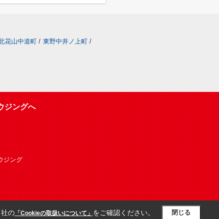
北花山中道町
/
東野中井ノ上町
/
ウジングへ
Oハウジング
当社の
をご確認ください。
閉じる
「Cookieの取扱いについて」