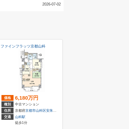
2026-07-02
ファインフラッツ京都山科
6,180万円
価格
種別
中古マンション
住所
京都府
京都市山科区
安朱中小路町
2-8
交通
山科駅
徒歩1分