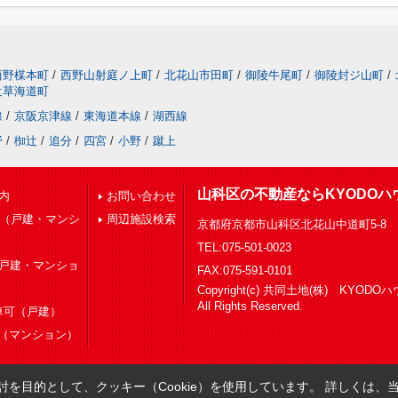
西野楳本町
/
西野山射庭ノ上町
/
北花山市田町
/
御陵牛尾町
/
御陵封ジ山町
/
辻草海道町
線
/
京阪京津線
/
東海道本線
/
湖西線
野
/
椥辻
/
追分
/
四宮
/
小野
/
蹴上
山科区の不動産ならKYODOハ
内
お問い合わせ
下（戸建・マンシ
周辺施設検索
京都府京都市山科区北花山中道町5-8
TEL:075-501-0023
（戸建・マンショ
FAX:075-591-0101
Copyright(c) 共同土地(株) KYOD
All Rights Reserved.
車可（戸建）
（マンション）
を目的として、クッキー（Cookie）を使用しています。
詳しくは、