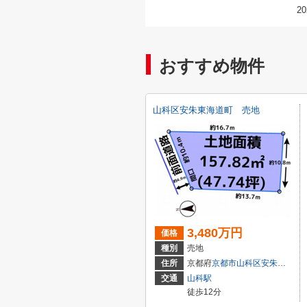
20
おすすめ物件
山科区安朱東海道町 売地
3,480万円
価格
種別
売地
住所
京都府
京都市山科区
安朱東海道町
交通
山科駅
徒歩12分