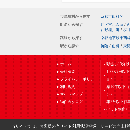
市区町村から探す
京都市山科区
町名から探す
四ノ宮小金塚
/
西野櫃川町
/
椥
路線から探す
京都地下鉄東西
駅から探す
御陵
/
山科
/
東
ホーム
駅徒歩10分以
会社概要
1000万円以
プライバシーポリシー
ョン）
利用規約
築10年以下
サイトマップ
ン）
物件カタログ
車2台以上駐
ペット飼育可
当サイトでは、お客様の当サイト利用状況把握、サービス向上検討