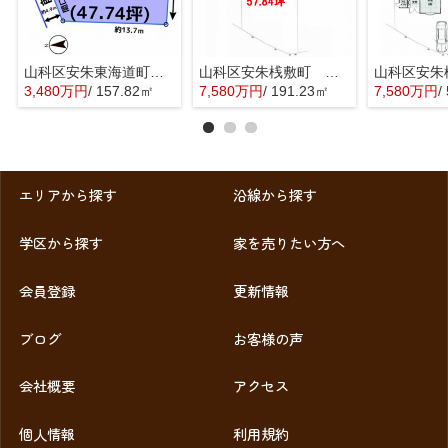
山科区安朱東海道町 売地
山科区安朱桟敷町 売地
3,480万円
/ 157.82㎡
7,580万円
/ 191.23㎡
7,580万円
/ 
エリアから探す
沿線から探す
学区から探す
家を売りたい方へ
会員登録
更新情報
ブログ
お客様の声
会社概要
アクセス
個人情報
利用規約