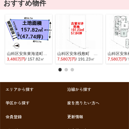
おすすめ物件
山科区安朱東海道町 売地
山科区安朱桟敷町 売地
3,480万円
/ 157.82㎡
7,580万円
/ 191.23㎡
7,580万円
/ 
エリアから探す
沿線から探す
学区から探す
家を売りたい方へ
会員登録
更新情報