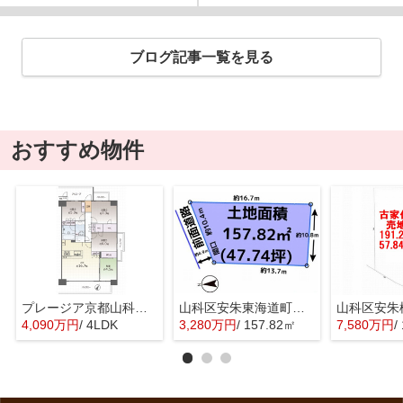
ブログ記事一覧を見る
おすすめ物件
プレージア京都山科東野
山科区安朱東海道町 売地
4,090万円
/ 4LDK
3,280万円
/ 157.82㎡
7,580万円
/