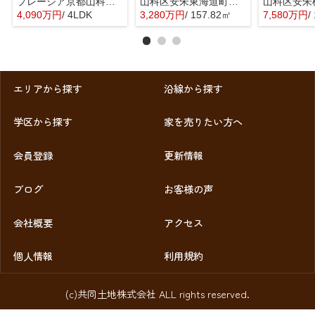
プレージア京都山科東野
山科区安朱東海道町 売地
4,090万円
/ 4LDK
3,280万円
/ 157.82㎡
7,580万円
/
エリアから探す
沿線から探す
学区から探す
家を売りたい方へ
会員登録
更新情報
ブログ
お客様の声
会社概要
アクセス
個人情報
利用規約
(c)共同土地株式会社 ALL rights reserved.