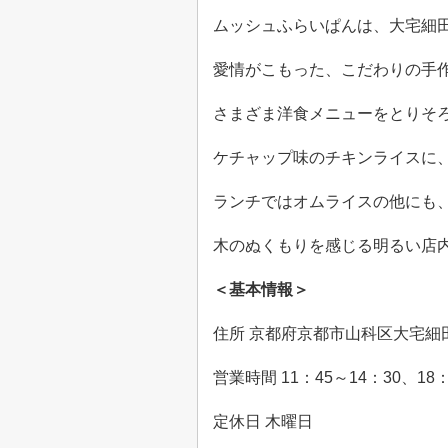
ムッシュふらいぱんは、大宅細
愛情がこもった、
こだわりの
手
さまざま洋食メニューをとりそ
ケチャップ味のチキンライスに
ランチではオムライスの他にも
木のぬくもりを感じる明るい店
＜基本情報＞
住所 京都府京都市山科区大宅細
営業時間
11
：
45
～
14
：
30
、
18
定休日 木曜日