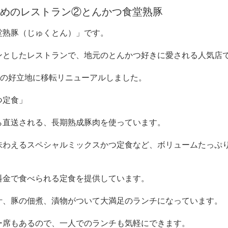
めのレストラン②とんかつ食堂熟豚
堂熟豚（じゅくとん）」です。
ンとしたレストランで、
地元のとんかつ好きに愛される人気店
の好立地に
移転リニューアル
しました。
つ定食」
ら直送される、長期熟成豚肉を使っています。
味わえるスペシャルミックスかつ定食など、ボリュームたっぷ
料金で食べられる定食を提供しています。
汁、豚の佃煮、漬物がついて大満足のランチになっています。
ー席もあるので、一人でのランチも気軽にできます。