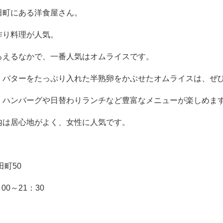
田町にある洋食屋さん。
作り料理が人気。
ろえるなかで、一番人気はオムライスです。
、バターをたっぷり入れた半熟卵をかぶせたオムライスは、ぜ
、ハンバーグや日替わりランチなど豊富なメニューが楽しめま
内は居心地がよく、女性に人気です。
田町
50
：
00
～
21
：
30