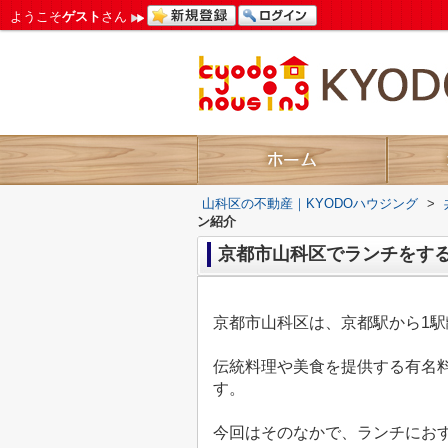
ようこそ
ゲスト
さん
山科区の不動産｜KYODOハウジング
>
ン紹介
京都市山科区でランチをす
京都市山科区は、京都駅から
1
駅
伝統料理や美食を提供する有名
す。
今回はそのなかで、ランチにお