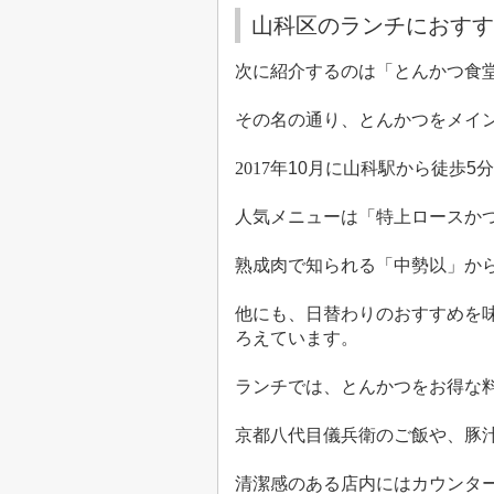
山科区のランチにおすす
次に紹介するのは「とんかつ食
その名の通り、とんかつをメイ
2017
年
10
月に山科駅から徒歩
5
分
人気メニューは「特上ロースか
熟成肉で知られる「中勢以」か
他にも、日替わりのおすすめを
ろえています。
ランチでは、とんかつをお得な
京都八代目儀兵衛のご飯や、豚
清潔感のある店内にはカウンタ