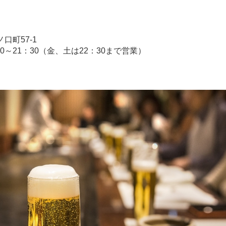
ノ口町
57-1
0
～
21
：
30
（金、土は
22
：
30
まで営業）