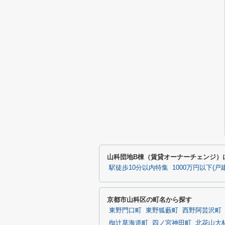
山科団地B棟（賃貸オーナーチェンジ）
駅徒歩10分以内特集
1000万円以下(
京都市山科区の町名から探す
東野門口町
東野狐藪町
西野阿芸沢町
椥辻草海道町
四ノ宮神田町
北花山大