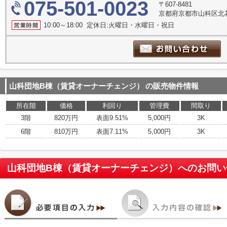
075-501-0023
〒607-8481
京都府京都市山科区北花
10:00～18:00 定休日:火曜日・水曜日・祝日
山科団地B棟（賃貸オーナーチェンジ）
の販売物件情報
所在階
価格
利回り
管理費
間取り
3階
820万円
表面9.51%
5,000円
3K
6階
810万円
表面7.11%
5,000円
3K
山科団地B棟（賃貸オーナーチェンジ）
へのお問い