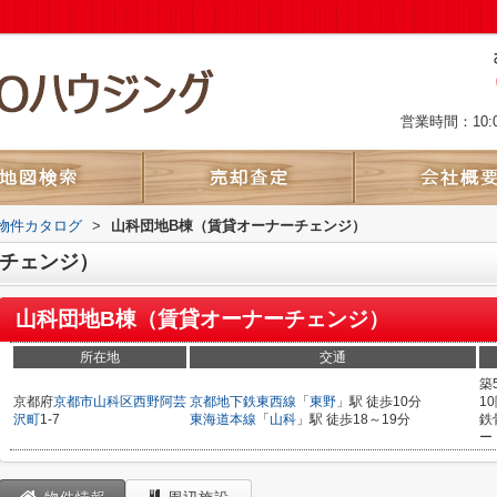
営業時間：10:
物件カタログ
>
山科団地B棟（賃貸オーナーチェンジ）
ーチェンジ）
山科団地B棟（賃貸オーナーチェンジ）
所在地
交通
築
京都府
京都市山科区
西野阿芸
京都地下鉄東西線
「
東野
」駅 徒歩10分
1
沢町
1-7
東海道本線
「
山科
」駅 徒歩18～19分
鉄
ー