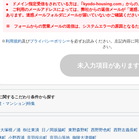
● ドメイン指定受信をされている方は、｢kyodo-housing.com」
● ご利用のメールアドレスによっては、弊社からの返信メールが「迷惑
あります。迷惑メールフォルダにメールが届いていないかご確認ください
※ フォームからの営業メールの送信は、システムエラーの原因となるた
※
利用規約
及び
プライバシーポリシー
を必ずお読みください。左記内容に同
さい。
未入力項目がありま
に関するこだわり条件から探す
戸建・マンション)特集
大塚檀ノ浦
椥辻東潰
日ノ岡坂脇町
東野森野町
西野野色町
西野左義長町
林町
小野西浦
音羽役出町
音羽山等地
御陵大津畑町