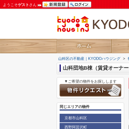
ようこそ
ゲスト
さん
山科区の不動産｜KYODOハウジング
>
山科団地B棟（賃貸オーナ
▼ご希望の物件をお探しします
同じエリアの物件
京都市山科区
西野阿芸沢町