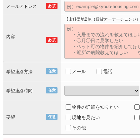
メールアドレス
必須
【山科団地B棟（賃貸オーナーチェンジ
内容
必須
メール
電話
希望連絡方法
任意
希望連絡時間
任意
物件の詳細を知りたい
要望
任意
現地を見たい
その他