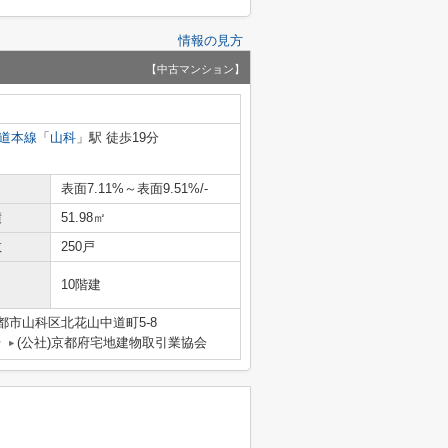
情報の見方
【中古マンション】
道本線
「
山科
」駅 徒歩19分
表面7.11%～表面9.51%/-
積
51.98㎡
数
250戸
10階建
都市山科区北花山中道町5-8
号
(公社)京都府宅地建物取引業協会