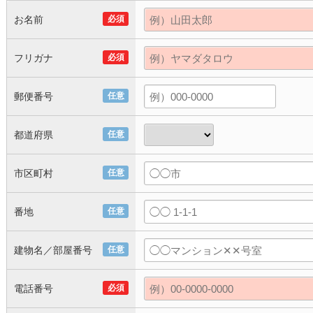
お名前
必須
フリガナ
必須
郵便番号
任意
都道府県
任意
市区町村
任意
番地
任意
建物名／部屋番号
任意
電話番号
必須