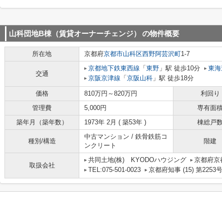
山科団地B棟（賃貸オーナーチェンジ）
の物件概要
所在地
京都府
京都市山科区
西野阿芸沢町
1-7
京都地下鉄東西線
「
東野
」駅 徒歩10分
東海
交通
京阪京津線
「
京阪山科
」駅 徒歩18分
価格
810万円～820万円
利回り
管理費
5,000円
専有面
築年月（築年数）
1973年 2月 ( 築53年 )
棟総戸
中古マンション / 鉄骨鉄筋コ
種別/構造
階建
ンクリート
共同土地(株) KYODOハウジング
京都府京
取扱会社
TEL:075-501-0023
京都府知事 (15) 第2253