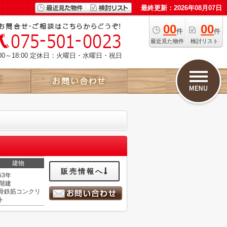
最終更新：2026年08月07日
00
00
件
件
最近見た物件
検討リスト
00～18:00 定休日：火曜日・水曜日・祝日
建物
販売情報へ
53年
0階建
骨鉄筋コンクリ
ト