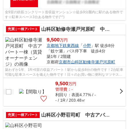
全9室の鉄筋コンクリート造収益マンション☆徒歩9分圏内に駅のある物件で
す☆駐車スペース3台ある物件です(^^)
山科区勧修寺瀬戸河原町 中古アパート一棟（賃貸オーナーチェンジ）
売買 | 一棟アパート
9,500
万円
京都地下鉄東西線
「
小野
」駅 徒歩8分
「蚊ケ瀬」バス停下車 徒歩4分
築1年 / 2階建
京都府
京都市山科区
勧修寺瀬戸河原町
築わずか1年、1R×6室の収益アパート！駅から徒歩8分の物件です！2台駐車
可能な駐車スペースを備えた物件です！日々のお買い物に便利なマツヤスー
パー・大宅店まで640mです！日用品を揃...
9,500
万
円
管理費：-
利回り：表面4.77% / -
- / 1R / 203.48㎡
山科区小野荘司町 中古アパート一棟（賃貸オーナーチェンジ）
売買 | 一棟アパート