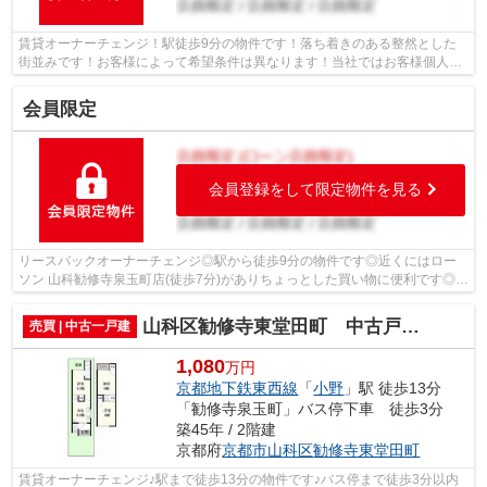
賃貸オーナーチェンジ！駅徒歩9分の物件です！落ち着きのある整然とした
街並みです！お客様によって希望条件は異なります！当社ではお客様個人の
ご希望をお伺いし、それにマッチした不...
会員限定
会員登録をして限定物件を見る
リースバックオーナーチェンジ◎駅から徒歩9分の物件です◎近くにはロー
ソン 山科勧修寺泉玉町店(徒歩7分)がありちょっとした買い物に便利です◎通
学区域の小学校は京都市立小野小学校徒...
山科区勧修寺東堂田町 中古戸建（賃貸オーナーチェンジ）
売買 | 中古一戸建
1,080
万円
京都地下鉄東西線
「
小野
」駅 徒歩13分
「勧修寺泉玉町」バス停下車 徒歩3分
築45年 / 2階建
京都府
京都市山科区
勧修寺東堂田町
賃貸オーナーチェンジ♪駅まで徒歩13分の物件です♪バス停まで徒歩3分以内