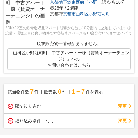
京都地下鉄東西線
「
小野
」駅 徒歩10分
築28年 / 2階建
京都府
京都市山科区
小野荘司町
2DK×12室の鉄骨造収益アパート◎駅から徒歩10分圏内に立地しています◎
設備・環境ともに良い物件です◎駐車スペースも13台分付いてますよ(*´ω`*)
現在販売物件情報がありません。
「山科区小野荘司町 中古アパート一棟（賃貸オーナーチェン
ジ）」への
お問い合わせはこちら
7
6
1～7
該当物件数
件
販売数
件
件を表示
駅で絞り込む
変更
変更
絞り込み条件：
なし