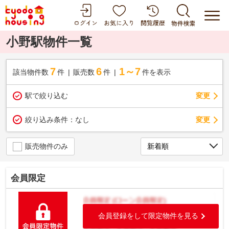
小野駅物件一覧
7
6
1～7
該当物件数
件
販売数
件
件を表示
駅で絞り込む
変更
変更
絞り込み条件：
なし
販売物件のみ
会員限定
会員登録をして限定物件を見る