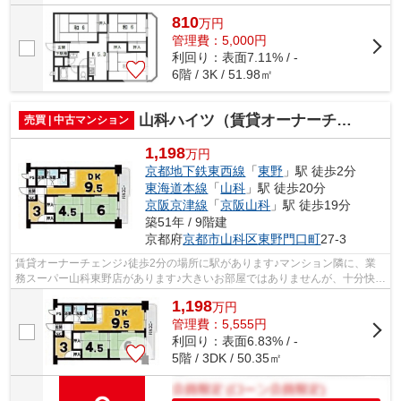
810
万
円
管理費：5,000円
利回り：表面7.11% / -
6階 / 3K / 51.98㎡
山科ハイツ（賃貸オーナーチェンジ）
売買 | 中古マンション
1,198
万円
京都地下鉄東西線
「
東野
」駅 徒歩2分
東海道本線
「
山科
」駅 徒歩20分
京阪京津線
「
京阪山科
」駅 徒歩19分
築51年 / 9階建
京都府
京都市山科区
東野門口町
27-3
賃貸オーナーチェンジ♪徒歩2分の場所に駅があります♪マンション隣に、業
務スーパー山科東野店があります♪大きいお部屋ではありませんが、十分快適
に過ごせる空間です♪京都市山科区内で...
1,198
万
円
管理費：5,555円
利回り：表面6.83% / -
5階 / 3DK / 50.35㎡