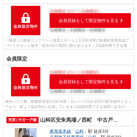
会員登録をして限定物件を見る
一棟貸しの鉄筋コンクリート造老人ホームと1LDK×8室の軽量鉄骨造収益ア
パートのセット販売！徒歩3分の場所に駅があります！3沿線利用できる場所
にあるので利便性が高いです！日々のお...
会員限定
会員登録をして限定物件を見る
積水ハウス製、軽量鉄骨造2LDK×8室＋ガレージ15台♪好評の駅近物件となっ
ており、駅より徒歩9分に立地しています♪3沿線利用できる場所にあるので
利便性が高いです♪日々のお買い物に便利...
山科区安朱馬場ノ西町 中古戸建（賃貸オーナーチェンジ）
売買 | 中古一戸建
東海道本線
「
山科
」駅 徒歩3分
京都地下鉄東西線
「
山科
」駅 徒歩3分