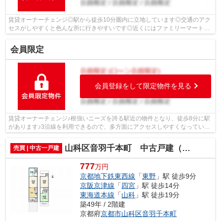
賃貸オーナーチェンジ◎駅から徒歩10分圏内に立地しています◎交通のアク
セスがしやすくと色んな所に行きやすいです◎近くにはファミリーマート京
都東インター店(徒歩3分)がありちょっと...
会員限定
会員登録をして限定物件を見る
賃貸オーナーチェンジ♪根強いニーズを誇る駅近の物件となり、徒歩8分に駅
があります♪3沿線を利用できるので、多方面にアクセスしやすくなっていま
す♪不動産購入は人生で大きな買い物で...
山科区音羽千本町 中古戸建（賃貸オーナーチェンジ）
売買 | 中古一戸建
777
万円
京都地下鉄東西線
「
東野
」駅 徒歩9分
京阪京津線
「
四宮
」駅 徒歩14分
東海道本線
「
山科
」駅 徒歩19分
築49年 / 2階建
京都府
京都市山科区
音羽千本町