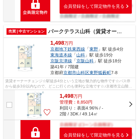
会員登録をして限定物件を見る
パークテラス山科（賃貸オーナーチェンジ）
売買 | 中古マンション
1,498
万円
京都地下鉄東西線
「
東野
」駅 徒歩4分
東海道本線
「
山科
」駅 徒歩19分
京阪京津線
「
京阪山科
」駅 徒歩18分
築41年 / 7階建
京都府
京都市山科区
東野狐藪町
7-8
賃貸オーナーチェンジ☆駅徒歩4分という立地が魅力的な物件です☆バス停
から徒歩3分以内なので、どこに行くのも便利な立地です☆♪京都市立山階南
小学校が通学範囲内、学校まで832m☆収益用...
1,498
万
円
管理費：8,850円
利回り：表面4.96% / -
2階 / 3DK / 49.14㎡
会員登録をして限定物件を見る