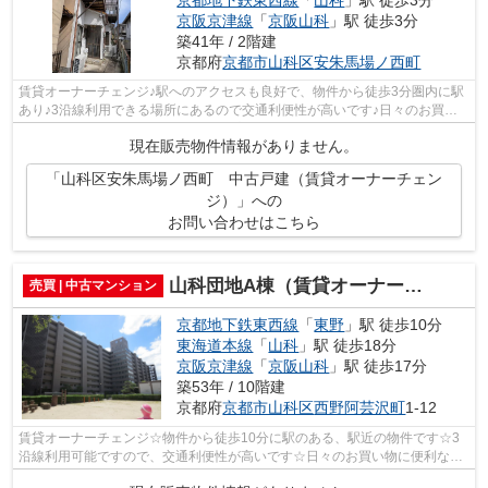
京阪京津線
「
京阪山科
」駅 徒歩3分
築41年 / 2階建
京都府
京都市山科区
安朱馬場ノ西町
賃貸オーナーチェンジ♪駅へのアクセスも良好で、物件から徒歩3分圏内に駅
あり♪3沿線利用できる場所にあるので交通利便性が高いです♪日々のお買い
物に便利なスーパー「フードショップラ...
現在販売物件情報がありません。
「山科区安朱馬場ノ西町 中古戸建（賃貸オーナーチェン
ジ）」への
お問い合わせはこちら
山科団地A棟（賃貸オーナーチェンジ）
売買 | 中古マンション
京都地下鉄東西線
「
東野
」駅 徒歩10分
東海道本線
「
山科
」駅 徒歩18分
京阪京津線
「
京阪山科
」駅 徒歩17分
築53年 / 10階建
京都府
京都市山科区
西野阿芸沢町
1-12
賃貸オーナーチェンジ☆物件から徒歩10分に駅のある、駅近の物件です☆3
沿線利用可能ですので、交通利便性が高いです☆日々のお買い物に便利なフ
レスコ西野店まで472mです☆こだわり条件の...