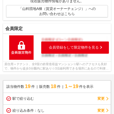
現在販売物件情報がありません。
「山科団地A棟（賃貸オーナーチェンジ）」への
お問い合わせはこちら
会員限定
会員登録をして限定物件を見る
居住用＋テナント、全9室の鉄骨造収益マンション☆駅へのアクセスも良好
で、物件から徒歩3分圏内に駅あり☆3沿線利用できる場所にあるので利便性
が高いです☆便利なスーパー「フードショ...
19
18
1～19
該当物件数
件
販売数
件
件を表示
駅で絞り込む
変更
変更
絞り込み条件：
なし