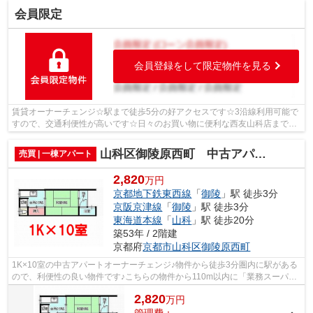
会員限定
会員登録をして限定物件を見る
賃貸オーナーチェンジ☆駅まで徒歩5分の好アクセスです☆3沿線利用可能で
すので、交通利便性が高いです☆日々のお買い物に便利な西友山科店まで
61mです☆住み心地も充実した、きれいな中古...
山科区御陵原西町 中古アパート一棟（賃貸オーナーチェンジ）
売買 | 一棟アパート
2,820
万円
京都地下鉄東西線
「
御陵
」駅 徒歩3分
京阪京津線
「
御陵
」駅 徒歩3分
東海道本線
「
山科
」駅 徒歩20分
築53年 / 2階建
京都府
京都市山科区
御陵原西町
1K×10室の中古アパートオーナーチェンジ♪物件から徒歩3分圏内に駅がある
ので、利便性の良い物件です♪こちらの物件から110m以内に「業務スーパー
御陵店」があります♪薬や日用品を買うの...
2,820
万
円
管理費：-