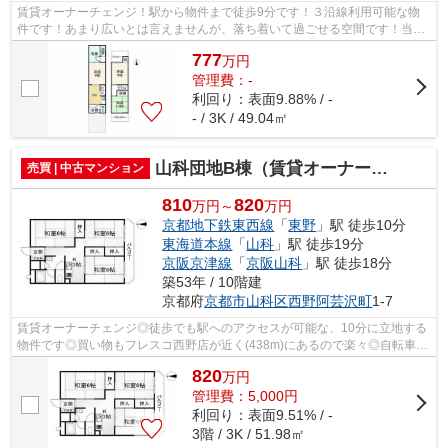
賃貸オーナーチェンジ！駅から物件まで徒歩9分です！３沿線利用可能な物
件です！あまり広いとは言えませんが、落ち着いて過ごせる空間です！当社
のスタッフが京都市山科区にある不動産...
777
万
円
管理費：-
利回り：表面9.88% / -
- / 3K / 49.04㎡
山科団地B棟（賃貸オーナーチェンジ）
売買 | 中古マンション
810
820
万円～
万円
京都地下鉄東西線
「
東野
」駅 徒歩10分
東海道本線
「
山科
」駅 徒歩19分
京阪京津線
「
京阪山科
」駅 徒歩18分
築53年 / 10階建
京都府
京都市山科区
西野阿芸沢町
1-7
賃貸オーナーチェンジ◎徒歩でも駅へのアクセスが可能な、10分に立地する
物件です◎買い物もフレスコ西野店が近く(438m)にあるので楽々◎自転車を
お持ちでも安心の駐輪場付きの物件です◎...
820
万
円
管理費：5,000円
利回り：表面9.51% / -
3階 / 3K / 51.98㎡