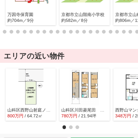
万因寺保育園
京都市立山階南小学校
京都市立山
約704m／9分
約582m／8分
約806m／1
エリアの近い物件
山科区西野山射庭ノ上町 売地
山科区川田菱尾田 中古事務所付き住宅
西野山マン
800
万
円
/ 64.72㎡
780
万
円
/ 21.94坪
348
万
円
/ 