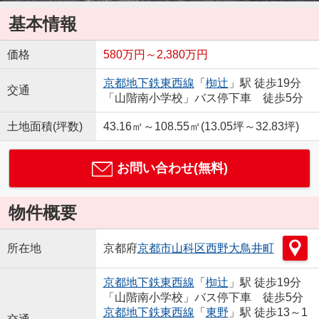
基本情報
価格
580万円～2,380万円
京都地下鉄東西線
「
椥辻
」駅 徒歩19分
交通
「山階南小学校」バス停下車 徒歩5分
土地面積(坪数)
43.16㎡～108.55㎡(13.05坪～32.83坪)
お問い合わせ(無料)
物件概要
所在地
京都府
京都市山科区
西野大鳥井町
京都地下鉄東西線
「
椥辻
」駅 徒歩19分
「山階南小学校」バス停下車 徒歩5分
京都地下鉄東西線
「
東野
」駅 徒歩13～1