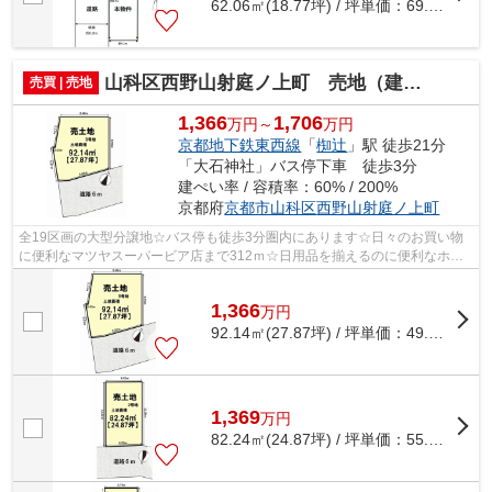
62.06㎡(18.77坪) / 坪単価：
69.26
万円
山科区西野山射庭ノ上町 売地（建築条件付き）
売買 | 売地
1,366
1,706
万円～
万円
京都地下鉄東西線
「
椥辻
」駅 徒歩21分
「大石神社」バス停下車 徒歩3分
建ぺい率 / 容積率：60% / 200%
京都府
京都市山科区
西野山射庭ノ上町
全19区画の大型分譲地☆バス停も徒歩3分圏内にあります☆日々のお買い物
に便利なマツヤスーパービア店まで312ｍ☆日用品を揃えるのに便利なホー
ムセンター「コーナン西野山店」まで、312m...
1,366
万
円
92.14㎡(27.87坪) / 坪単価：
49.01
万円
1,369
万
円
82.24㎡(24.87坪) / 坪単価：
55.05
万円