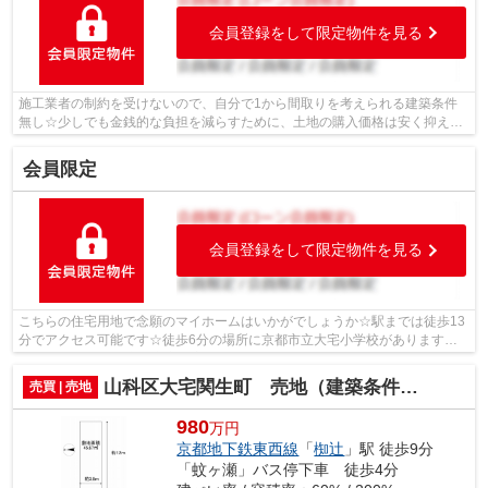
会員登録をして限定物件を見る
施工業者の制約を受けないので、自分で1から間取りを考えられる建築条件
無し☆少しでも金銭的な負担を減らすために、土地の購入価格は安く抑えま
しょう☆接道幅10m以上あれば車の出し入...
会員限定
会員登録をして限定物件を見る
こちらの住宅用地で念願のマイホームはいかがでしょうか☆駅までは徒歩13
分でアクセス可能です☆徒歩6分の場所に京都市立大宅小学校があります☆
徒歩10分の距離に京都市立大宅中学校があ...
山科区大宅関生町 売地（建築条件付き）
売買 | 売地
980
万円
京都地下鉄東西線
「
椥辻
」駅 徒歩9分
「蚊ヶ瀬」バス停下車 徒歩4分