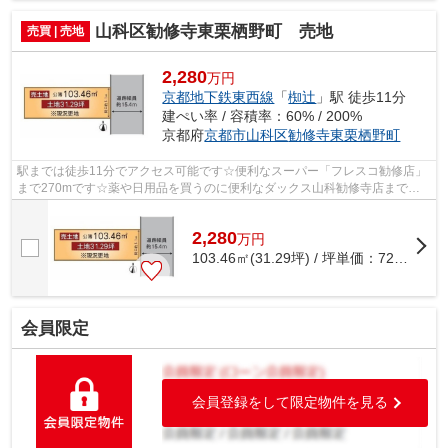
山科区勧修寺東栗栖野町 売地
売買 | 売地
2,280
万円
京都地下鉄東西線
「
椥辻
」駅 徒歩11分
建ぺい率 / 容積率：60% / 200%
京都府
京都市山科区
勧修寺東栗栖野町
駅までは徒歩11分でアクセス可能です☆便利なスーパー「フレスコ勧修店」
まで270mです☆薬や日用品を買うのに便利なダックス山科勧修寺店まで、
137mです☆セブン-イレブン勧修寺西栗栖野...
2,280
万
円
103.46㎡(31.29坪) / 坪単価：
72.87
万円
会員限定
会員登録をして限定物件を見る