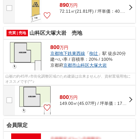
890
万
円
72.11㎡(21.81坪) / 坪単価：
40.81
万円
山科区大塚大岩 売地
売買 | 売地
800
万円
京都地下鉄東西線
「
椥辻
」駅 徒歩20分
建ぺい率 / 容積率：20% / 100%
京都府
京都市山科区
大塚大岩
山裾の約45坪♪市街化調整区域のため建築は出来ませんが、資材置場用地に
オススメです(^^♪
800
万
円
149.00㎡(45.07坪) / 坪単価：
17.75
万円
会員限定