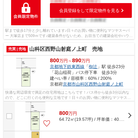
会員登録をして限定物件を見る
駅まで徒歩17分と少し離れています♪日々のお買い物に便利なマツヤスーパ
ー 大塚店まで509ｍです♪建築条件がないため、お目当ての建築会社やハウス
メーカーで、思いのままのマイホーム...
山科区西野山射庭ノ上町 売地
売買 | 売地
800
890
万円～
万円
京都地下鉄東西線
「
椥辻
」駅 徒歩23分
「花山稲荷」バス停下車 徒歩3分
建ぺい率 / 容積率：60% / 200%
京都府
京都市山科区
西野山射庭ノ上町
快適な周辺環境で満足の住宅用地はこちらです！バス停から徒歩3分以内な
ので、どこに行くのも便利な立地です！日々のお買い物に便利なマツヤスー
パービア店まで495mです！日用品を揃え...
800
万
円
64.72㎡(19.57坪) / 坪単価：
40.88
万円