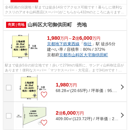
全4区画の分譲地！駅までは徒歩14分でアクセス可能です！暮らしに便利な
クスリのアオキ山科西店(スーパー)がこちらから432mのところにあります！
徒歩5分の場所に京都市立山階南小学校...
山科区大宅御供田町 売地
売買 | 売地
1,980
2
6,000
万円～
億
万円
京都地下鉄東西線
「
椥辻
」駅 徒歩5分
建ぺい率 / 容積率：80% / 372%
京都府
京都市山科区
大宅御供田町
駅まで徒歩5分の好立地です！歩いて279mの場所に、サンディ山科椥辻店が
あります！便利なスーパー「マツヤスーパー・大宅店」まで341mです！徒
歩10分の場所に京都市立小野小学校があり...
1,980
万
円
68.28㎡(20.65坪) / 坪単価：
95.88
万円
2
6,000
億
万
円
409.00㎡(123.72坪) / 坪単価：
210.15
万