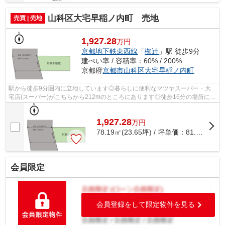
山科区大宅早稲ノ内町 売地
売買 | 売地
1,927.28
万円
京都地下鉄東西線
「
椥辻
」駅 徒歩9分
建ぺい率 / 容積率：60% / 200%
京都府
京都市山科区
大宅早稲ノ内町
駅から徒歩9分圏内に立地しています◎暮らしに便利なマツヤスーパー・大
宅店(スーパー)がこちらから212mのところにあります◎徒歩16分の場所に京
都市立大宅小学校があります◎徒歩8分の距...
1,927.28
万
円
78.19㎡(23.65坪) / 坪単価：
81.49
万円
会員限定
会員登録をして限定物件を見る