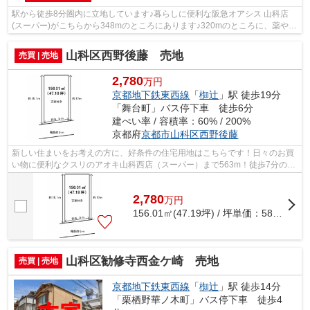
駅から徒歩8分圏内に立地しています♪暮らしに便利な阪急オアシス 山科店
(スーパー)がこちらから348mのところにあります♪320mのところに、薬や日
用品を買うのに便利なサンドラッグ 山科...
山科区西野後藤 売地
売買 | 売地
2,780
万円
京都地下鉄東西線
「
椥辻
」駅 徒歩19分
「舞台町」バス停下車 徒歩6分
建ぺい率 / 容積率：60% / 200%
京都府
京都市山科区
西野後藤
新しい住まいをお考えの方に、好条件の住宅用地はこちらです！日々のお買
い物に便利なクスリのアオキ山科西店（スーパー）まで563m！徒歩7分の場
所に京都市立山階南小学校があります！...
2,780
万
円
156.01㎡(47.19坪) / 坪単価：
58.91
万円
山科区勧修寺西金ケ崎 売地
売買 | 売地
京都地下鉄東西線
「
椥辻
」駅 徒歩14分
「栗栖野華ノ木町」バス停下車 徒歩4