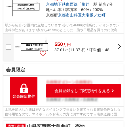
京都地下鉄東西線
「
椥辻
」駅 徒歩7分
建ぺい率 / 容積率：60% / 200%
京都府
京都市山科区
大宅坂ノ辻町
駅から徒歩7分圏内に立地しています♪歩いて468mの場所に、イオンタウン
山科椥辻があります♪家から467mのところに、薬や日用品を買うのに便利な
ダックス イオンタウン山科椥辻店があり...
550
万
円
37.61㎡(11.37坪) / 坪単価：
48.37
万円
会員限定
会員登録をして限定物件を見る
土地を購入した後は好きなタイミングで住まいを建てられる建築条件なし☆
住宅用地なので、マイホームをお考えの方におすすめです☆南側道路に面し
ているため、日当たりを確保する事がで...
山科区西野大鳥井町 売地
売買 | 売地