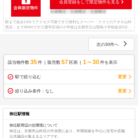
会員登録をして限定物件を見る
駅まで徒歩14分でアクセス可能です◎便利なスーパー「クスリのアオキ山科
西店」まで464mです◎通学区域の小学校は京都市立山階南小学校徒歩5分◎
徒歩7分の距離に京都市立山科中学校がある...
次の30件へ
35
57
1～30
該当物件数
件
販売数
区画
件を表示
駅で絞り込む
変更
変更
絞り込み条件：
なし
椥辻駅情報
椥辻駅周辺の住環境について
椥辻は、京都市山科区の中央部にあり、外環状線を中心に住宅や店舗、
公共施設が集まるエリアです。