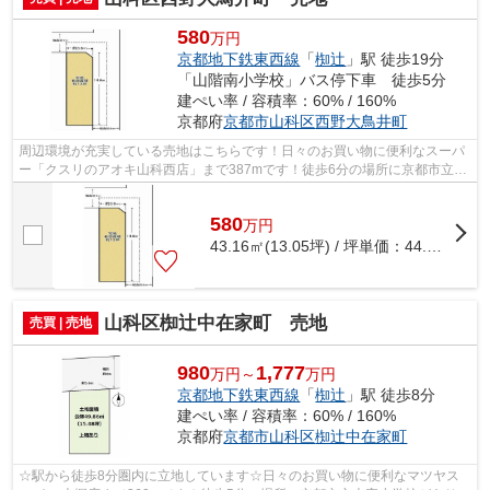
580
万円
京都地下鉄東西線
「
椥辻
」駅 徒歩19分
「山階南小学校」バス停下車 徒歩5分
建ぺい率 / 容積率：60% / 160%
京都府
京都市山科区
西野大鳥井町
周辺環境が充実している売地はこちらです！日々のお買い物に便利なスーパ
ー「クスリのアオキ山科西店」まで387mです！徒歩6分の場所に京都市立山
階南小学校があります！徒歩9分の距離...
580
万
円
43.16㎡(13.05坪) / 坪単価：
44.44
万円
山科区椥辻中在家町 売地
売買 | 売地
980
1,777
万円～
万円
京都地下鉄東西線
「
椥辻
」駅 徒歩8分
建ぺい率 / 容積率：60% / 160%
京都府
京都市山科区
椥辻中在家町
☆駅から徒歩8分圏内に立地しています☆日々のお買い物に便利なマツヤス