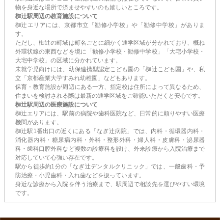
物を身近な場所で済ませやすいのも嬉しいところです。
椥辻駅周辺の教育施設について
椥辻エリアには、京都市立「勧修小学校」や「勧修中学校」がありま
す。
ただし、椥辻の町域は町名ごとに細かく通学区域が分かれており、概ね
外環状線の東西などを境に「勧修小学校・勧修中学校」「大宅小学校・
大宅中学校」の区域に分かれています。
未就学児向けには、幼保連携型認定こども園の「椥辻こども園」や、私
立「京都産業大学すみれ幼稚園」などもあります。
保育・教育施設が周辺にある一方、指定校は住所によって異なるため、
住まいを検討される際は最新の通学区域をご確認いただくと安心です。
椥辻駅周辺の医療施設について
椥辻エリアには、駅前の病院や歯科医院など、日常的に頼りやすい医療
機関があります。
椥辻駅1番出口の近くにある「なぎ辻病院」では、内科・循環器内科・
消化器内科・糖尿病内科・外科・整形外科・婦人科・皮膚科・泌尿器
科・歯科口腔外科など複数の診療科を設け、外来診療から入院治療まで
対応していて心強い存在です。
駅から徒歩約1分の「なぎ辻デンタルクリニック」では、一般歯科・予
防治療・小児歯科・入れ歯などを扱っています。
身近な診療から入院を伴う治療まで、駅周辺で相談先を選びやすい環境
です。