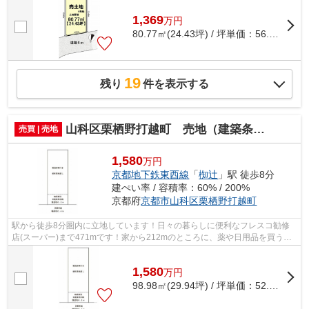
1,369
万
円
80.77㎡(24.43坪) / 坪単価：
56.04
万円
19
残り
件を表示する
山科区栗栖野打越町 売地（建築条件付き）
売買 | 売地
1,580
万円
京都地下鉄東西線
「
椥辻
」駅 徒歩8分
建ぺい率 / 容積率：60% / 200%
京都府
京都市山科区
栗栖野打越町
駅から徒歩8分圏内に立地しています！日々の暮らしに便利なフレスコ勧修
店(スーパー)まで471mです！家から212mのところに、薬や日用品を買うの
に便利なサンドラッグ 山科栗栖野店があ...
1,580
万
円
98.98㎡(29.94坪) / 坪単価：
52.77
万円