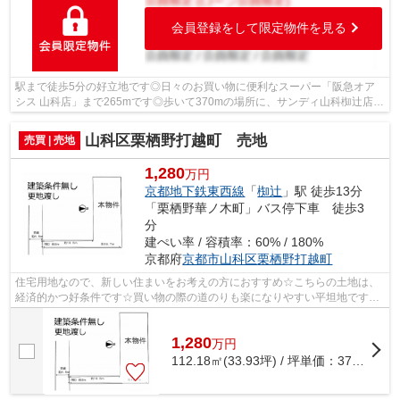
会員登録をして限定物件を見る
駅まで徒歩5分の好立地です◎日々のお買い物に便利なスーパー「阪急オア
シス 山科店」まで265mです◎歩いて370mの場所に、サンディ山科椥辻店が
あります◎薬や日用品を買うのに便利なスギ...
山科区栗栖野打越町 売地
売買 | 売地
1,280
万円
京都地下鉄東西線
「
椥辻
」駅 徒歩13分
「栗栖野華ノ木町」バス停下車 徒歩3
分
建ぺい率 / 容積率：60% / 180%
京都府
京都市山科区
栗栖野打越町
住宅用地なので、新しい住まいをお考えの方におすすめ☆こちらの土地は、
経済的かつ好条件です☆買い物の際の道のりも楽になりやすい平坦地です☆
駅まで徒歩13分のところにあり少し雑踏を...
1,280
万
円
112.18㎡(33.93坪) / 坪単価：
37.72
万円