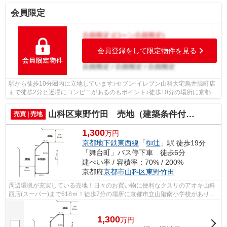
会員限定
会員登録をして限定物件を見る
駅から徒歩10分圏内に立地しています♪セブン-イレブン山科大宅鳥井脇町店
まで徒歩2分と近場にコンビニがあるのもポイント♪徒歩10分の場所に京都市
立大宅小学校があります♪徒歩5分の距...
山科区東野竹田 売地（建築条件付き）
売買 | 売地
1,300
万円
京都地下鉄東西線
「
椥辻
」駅 徒歩19分
「舞台町」バス停下車 徒歩6分
建ぺい率 / 容積率：70% / 200%
京都府
京都市山科区
東野竹田
周辺環境が充実している売地！日々のお買い物に便利なクスリのアオキ山科
西店(スーパー)まで618ｍ！徒歩7分の場所に京都市立山階南小学校がありま
す！角地なので、風通しもよく開放感...
1,300
万
円