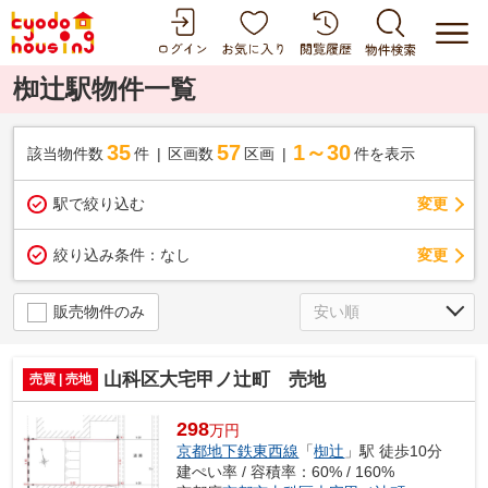
椥辻駅物件一覧
35
57
1～30
該当物件数
件
区画数
区画
件を表示
駅で絞り込む
変更
変更
絞り込み条件：
なし
販売物件のみ
山科区大宅甲ノ辻町 売地
売買 | 売地
298
万円
京都地下鉄東西線
「
椥辻
」駅 徒歩10分
建ぺい率 / 容積率：60% / 160%