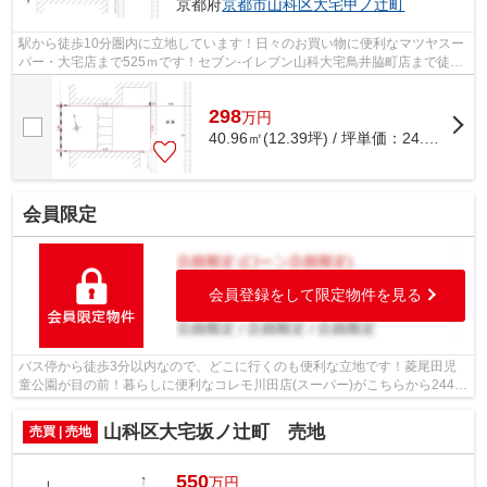
京都府
京都市山科区
大宅甲ノ辻町
駅から徒歩10分圏内に立地しています！日々のお買い物に便利なマツヤスー
パー・大宅店まで525ｍです！セブン-イレブン山科大宅鳥井脇町店まで徒歩
3分と近場にコンビニがあるのもポイン...
298
万
円
40.96㎡(12.39坪) / 坪単価：
24.05
万円
会員限定
会員登録をして限定物件を見る
バス停から徒歩3分以内なので、どこに行くのも便利な立地です！菱尾田児
童公園が目の前！暮らしに便利なコレモ川田店(スーパー)がこちらから244m
のところにあります！南側の道路に面し...
山科区大宅坂ノ辻町 売地
売買 | 売地
550
万円