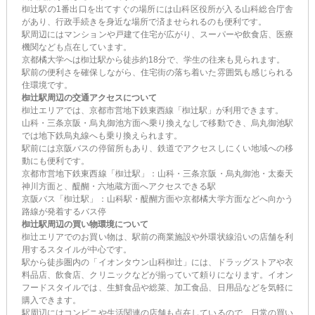
椥辻駅の1番出口を出てすぐの場所には山科区役所が入る山科総合庁舎
があり、行政手続きを身近な場所で済ませられるのも便利です。
駅周辺にはマンションや戸建て住宅が広がり、スーパーや飲食店、医療
機関なども点在しています。
京都橘大学へは椥辻駅から徒歩約18分で、学生の往来も見られます。
駅前の便利さを確保しながら、住宅街の落ち着いた雰囲気も感じられる
住環境です。
椥辻駅周辺の交通アクセスについて
椥辻エリアでは、京都市営地下鉄東西線「椥辻駅」が利用できます。
山科・三条京阪・烏丸御池方面へ乗り換えなしで移動でき、烏丸御池駅
では地下鉄烏丸線へも乗り換えられます。
駅前には京阪バスの停留所もあり、鉄道でアクセスしにくい地域への移
動にも便利です。
京都市営地下鉄東西線「椥辻駅」：山科・三条京阪・烏丸御池・太秦天
神川方面と、醍醐・六地蔵方面へアクセスできる駅
京阪バス「椥辻駅」：山科駅・醍醐方面や京都橘大学方面などへ向かう
路線が発着するバス停
椥辻駅周辺の買い物環境について
椥辻エリアでのお買い物は、駅前の商業施設や外環状線沿いの店舗を利
用するスタイルが中心です。
駅から徒歩圏内の「イオンタウン山科椥辻」には、ドラッグストアや衣
料品店、飲食店、クリニックなどが揃っていて頼りになります。イオン
フードスタイルでは、生鮮食品や総菜、加工食品、日用品などを気軽に
購入できます。
駅周辺にはコンビニや生活関連の店舗も点在しているので、日常の買い