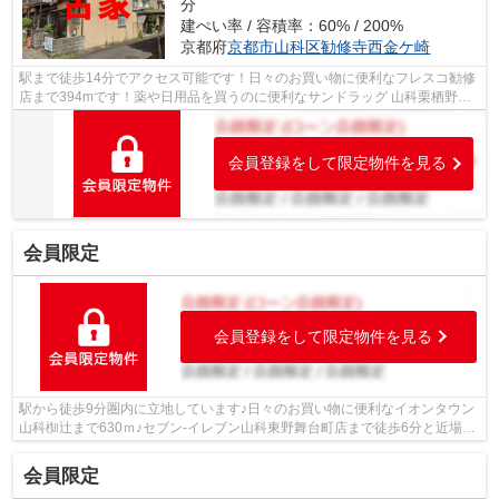
分
建ぺい率 / 容積率：60% / 200%
京都府
京都市山科区
勧修寺西金ケ崎
駅まで徒歩14分でアクセス可能です！日々のお買い物に便利なフレスコ勧修
店まで394mです！薬や日用品を買うのに便利なサンドラッグ 山科栗栖野店
まで433mです！徒歩5分の場所に京都市...
会員登録をして限定物件を見る
会員限定
会員登録をして限定物件を見る
駅から徒歩9分圏内に立地しています♪日々のお買い物に便利なイオンタウン
山科椥辻まで630ｍ♪セブン-イレブン山科東野舞台町店まで徒歩6分と近場に
コンビニがあるのもポイント♪徒歩9分...
会員限定