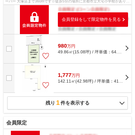
ーパー 大塚店まで360mです☆徒歩5分の場所に京都市立大宅小学校がありま
す☆納得の住まい選びをするなら、地元密着...
会員登録をして限定物件を見る
980
万
円
49.86㎡(15.08坪) / 坪単価：
64.99
万円
1,777
万
円
142.11㎡(42.98坪) / 坪単価：
41.34
万円
1
残り
件を表示する
会員限定