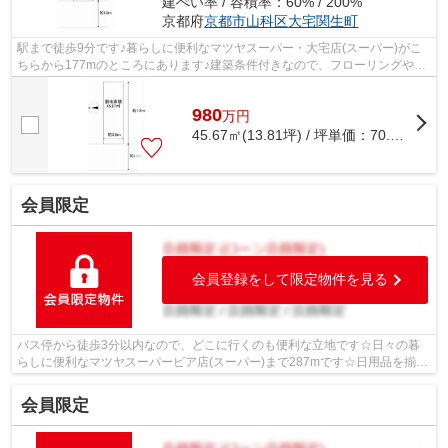
建ぺい率 / 容積率：60% / 200%
京都府
京都市山科区
大宅関生町
駅まで徒歩9分です♪暮らしに便利なマツヤスーパー・大宅店(スーパー)がこ
ちらから177mのところにあります♪建築条件付きなので、フローリングやキ
ッチンなどのグレードを上下させたり、...
980
万
円
45.67㎡(13.81坪) / 坪単価：
70.96
万円
会員限定
会員登録をして限定物件を見る
バス停から徒歩3分以内なので、どこに行くのも便利な立地です☆日々の暮
らしに便利なマツヤスーパービア店(スーパー)まで287mです☆日用品を揃え
るのに便利なホームセンター「コーナン西...
会員限定