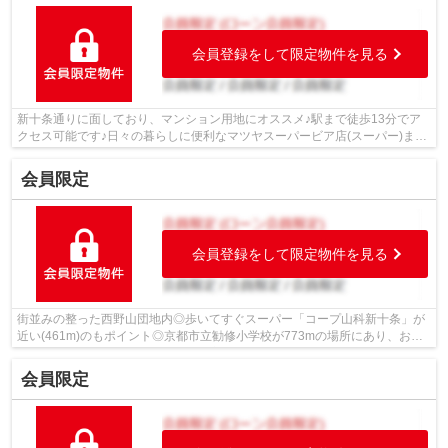
会員登録をして限定物件を見る
新十条通りに面しており、マンション用地にオススメ♪駅まで徒歩13分でア
クセス可能です♪日々の暮らしに便利なマツヤスーパービア店(スーパー)まで
306mです♪日用品を揃えるのに便利なホ...
会員限定
会員登録をして限定物件を見る
街並みの整った西野山団地内◎歩いてすぐスーパー「コープ山科新十条」が
近い(461m)のもポイント◎京都市立勧修小学校が773mの場所にあり、お子
様の通学にも便利です◎中鳥井北児童公園ま...
会員限定