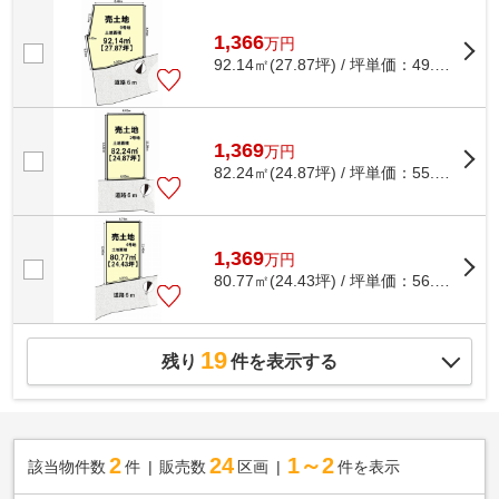
ムセンター「コーナン西野山店」まで、312m...
1,366
万
円
92.14㎡(27.87坪) / 坪単価：
49.01
万円
1,369
万
円
82.24㎡(24.87坪) / 坪単価：
55.05
万円
1,369
万
円
80.77㎡(24.43坪) / 坪単価：
56.04
万円
19
残り
件を表示する
2
24
1～2
該当物件数
件
販売数
区画
件を表示