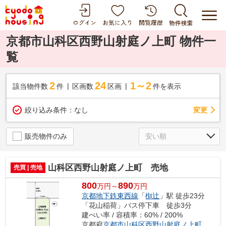
京都市山科区西野山射庭ノ上町 物件一
覧
2
24
1～2
該当物件数
件
区画数
区画
件を表示
変更
絞り込み条件：
なし
販売物件のみ
山科区西野山射庭ノ上町 売地
売買 | 売地
800
890
万円～
万円
京都地下鉄東西線
「
椥辻
」駅 徒歩23分
「花山稲荷」バス停下車 徒歩3分
建ぺい率 / 容積率：60% / 200%
京都府
京都市山科区
西野山射庭ノ上町