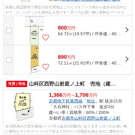
快適な周辺環境で満足の住宅用地はこちらです！バス停から徒歩3分以内な
ので、どこに行くのも便利な立地です！日々のお買い物に便利なマツヤスー
パービア店まで495mです！日用品を揃え...
800
万
円
64.72㎡(19.57坪) / 坪単価：
40.88
万円
890
万
円
72.11㎡(21.81坪) / 坪単価：
40.81
万円
山科区西野山射庭ノ上町 売地（建築条件付き）
売買 | 売地
1,366
1,706
万円～
万円
京都地下鉄東西線
「
椥辻
」駅 徒歩21分
「大石神社」バス停下車 徒歩3分
建ぺい率 / 容積率：60% / 200%
京都府
京都市山科区
西野山射庭ノ上町
全19区画の大型分譲地☆バス停も徒歩3分圏内にあります☆日々のお買い物
に便利なマツヤスーパービア店まで312ｍ☆日用品を揃えるのに便利なホー