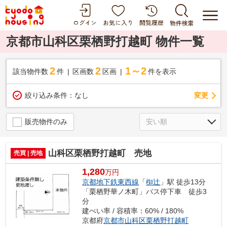
京都市山科区栗栖野打越町 物件一覧
2
2
1～2
該当物件数
件
区画数
区画
件を表示
変更
絞り込み条件：
なし
販売物件のみ
山科区栗栖野打越町 売地
売買 | 売地
1,280
万円
京都地下鉄東西線
「
椥辻
」駅 徒歩13分
「栗栖野華ノ木町」バス停下車 徒歩3
分
建ぺい率 / 容積率：60% / 180%
京都府
京都市山科区
栗栖野打越町