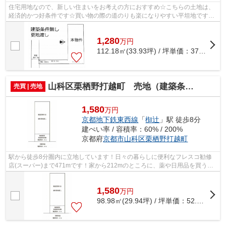
住宅用地なので、新しい住まいをお考えの方におすすめ☆こちらの土地は、
経済的かつ好条件です☆買い物の際の道のりも楽になりやすい平坦地です☆
駅まで徒歩13分のところにあり少し雑踏を...
1,280
万
円
112.18㎡(33.93坪) / 坪単価：
37.72
万円
山科区栗栖野打越町 売地（建築条件付き）
売買 | 売地
1,580
万円
京都地下鉄東西線
「
椥辻
」駅 徒歩8分
建ぺい率 / 容積率：60% / 200%
京都府
京都市山科区
栗栖野打越町
駅から徒歩8分圏内に立地しています！日々の暮らしに便利なフレスコ勧修
店(スーパー)まで471mです！家から212mのところに、薬や日用品を買うの
に便利なサンドラッグ 山科栗栖野店があ...
1,580
万
円
98.98㎡(29.94坪) / 坪単価：
52.77
万円