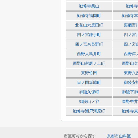
勧修寺柴山
勧修寺
勧修寺福岡町
勧修寺本
北花山六反田町
栗栖野
四ノ宮鎌手町
四ノ宮
四ノ宮奈良野町
四ノ宮
西野大鳥井町
西野岸
西野山射庭ノ上町
西野山欠
東野竹田
東野八
日ノ岡坂脇町
御陵安
御陵久保町
御陵下御
御陵山ノ谷
東野中井
勧修寺瀬戸河原町
勧修寺東
市区町村から探す
京都市山科区