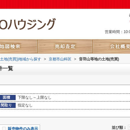
営業時間：10:
(土地(売買))地域から探す
>
京都市山科区
>
音羽山等地の土地(売買)
件一覧
面積
下限なし～上限なし
間取り
指定なし
並び順：
販売物件のみ表示