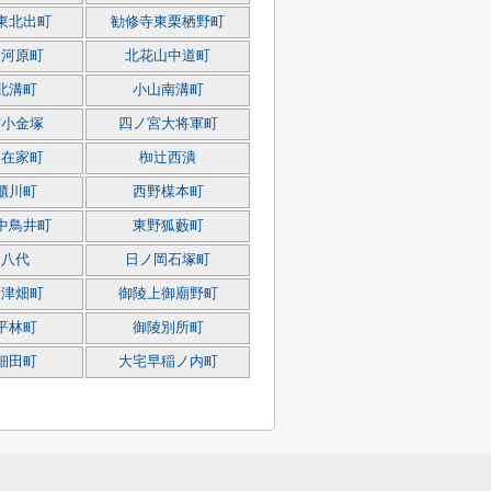
東北出町
勧修寺東栗栖野町
山河原町
北花山中道町
北溝町
小山南溝町
宮小金塚
四ノ宮大将軍町
中在家町
椥辻西潰
櫃川町
西野楳本町
中鳥井町
東野狐藪町
野八代
日ノ岡石塚町
大津畑町
御陵上御廟野町
平林町
御陵別所町
細田町
大宅早稲ノ内町