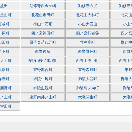
堂田
勧修寺西金ケ崎
勧修寺冷尻
勧修寺
堂山町
北花山市田町
北花山大林町
北花
打越町
小山一石畑
小山大石山
小山
川原町
四ノ宮神田町
四ノ宮行者谷
四ノ
山田町
厨子奥苗代元町
竹鼻扇町
椥辻
ノ下町
西野後藤
西野野色町
西野
ノ上町
西野山桜ノ馬場町
西野山中臣町
西野山
反畑町
東野舞台町
東野森野町
東
祥寺町
御陵牛尾町
御陵大谷町
御陵
廟野町
御陵血洗町
御陵鳥ノ向町
御陵
ノ上町
東野南井ノ上町
大宅関生町
大宅
堂田町