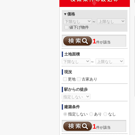
▼価格
～
値下げ物件
1
件が該当
土地面積
～
現況
更地
古家あり
駅からの徒歩
建築条件
指定しない
あり
なし
1
件が該当