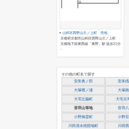
山科区西野山欠ノ上町 売地
京都府京都市山科区西野山欠ノ上町
京都地下鉄東西線「東野」駅 徒歩21分
-
その他の町名で探す
安朱奥ノ田
安朱桟
大塚檀ノ浦
大塚南
大宅辻脇町
大宅古
音羽山等地
音羽八
小野御霊町
小野荘
川田清水焼団地町
川田西