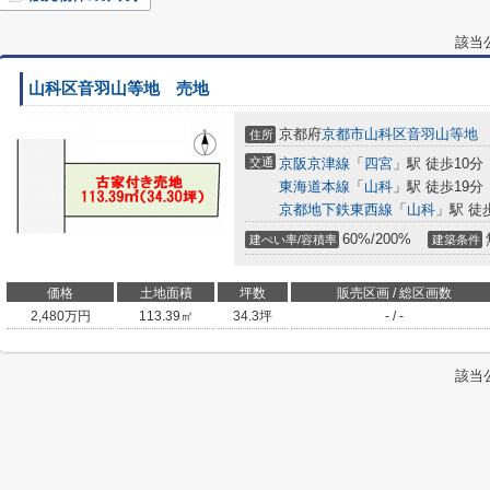
該当
山科区音羽山等地 売地
京都府
京都市山科区
音羽山等地
住所
交通
京阪京津線
「
四宮
」駅 徒歩10分
東海道本線
「
山科
」駅 徒歩19分
京都地下鉄東西線
「
山科
」駅 徒
60%/200%
建ぺい率/容積率
建築条件
価格
土地面積
坪数
販売区画 / 総区画数
2,480
万円
113.39㎡
34.3坪
- / -
該当