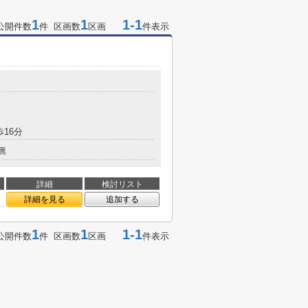
1
1
1-1
公開件数
件 区画数
区画
件表示
歩16分
無
詳細
検討リスト
詳細を見る
追加する
1
1
1-1
公開件数
件 区画数
区画
件表示