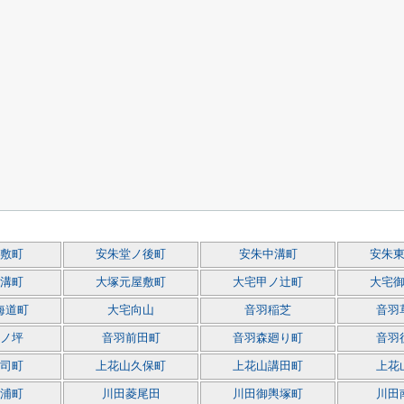
敷町
安朱堂ノ後町
安朱中溝町
安朱
溝町
大塚元屋敷町
大宅甲ノ辻町
大宅
海道町
大宅向山
音羽稲芝
音羽
ノ坪
音羽前田町
音羽森廻り町
音羽
司町
上花山久保町
上花山講田町
上花
浦町
川田菱尾田
川田御輿塚町
川田