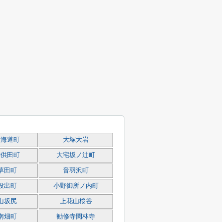
東海道町
大塚大岩
御供田町
大宅坂ノ辻町
草田町
音羽沢町
役出町
小野御所ノ内町
山坂尻
上花山桜谷
南畑町
勧修寺閑林寺