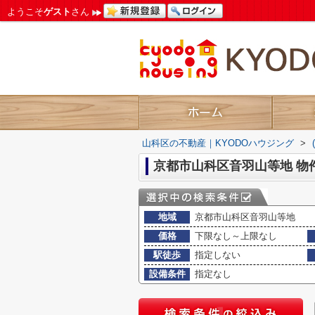
ようこそ
ゲスト
さん
山科区の不動産｜KYODOハウジング
>
京都市山科区音羽山等地 物
地域
京都市山科区音羽山等地
価格
下限なし～上限なし
駅徒歩
指定しない
設備条件
指定なし