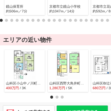
鏡山保育所
京都市立鏡山小学校
京都市立花
約506m／7分
約1047m／14分
約592m／
エリアの近い物件
山科区小山中ノ川町 中古テラスハウス
山科区西野大鳥井町 中古戸建
400
万
円
/ 3K
1,280
万
円
/ 5K
680
万
円
/ 