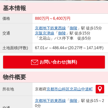
基本情報
価格
880万円～6,400万円
京都地下鉄東西線
「
御陵
」駅 徒歩15分
交通
京阪京津線
「
御陵
」駅 徒歩15分
「北花山」バス停下車 徒歩5分
土地面積(坪数)
67.01㎡～486.44㎡(20.27坪～147.14坪)
お問い合わせ(無料)
物件概要
所在地
京都府
京都市山科区
北花山中道町
京都地下鉄東西線
「
御陵
」駅 徒歩15～2
0分