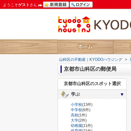
ようこそ
ゲスト
さん
山科区の不動産｜KYODOハウジング
>
京都市山科区の郵便局
京都市山科区のスポット選択
学ぶ
小学校
(13件)
中学校
(6件)
高校
(1件)
大学
(2件)
幼稚園
(11件)
保育園
(21件)