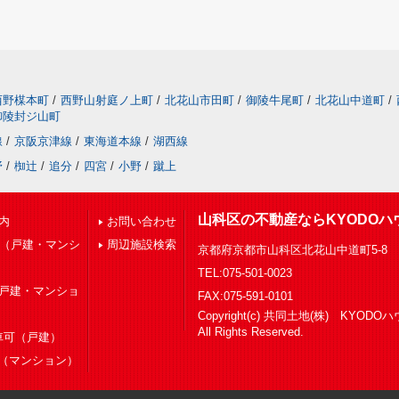
西野楳本町
/
西野山射庭ノ上町
/
北花山市田町
/
御陵牛尾町
/
北花山中道町
/
御陵封ジ山町
線
/
京阪京津線
/
東海道本線
/
湖西線
野
/
椥辻
/
追分
/
四宮
/
小野
/
蹴上
山科区の不動産ならKYODOハ
内
お問い合わせ
下（戸建・マンシ
周辺施設検索
京都府京都市山科区北花山中道町5-8
TEL:075-501-0023
（戸建・マンショ
FAX:075-591-0101
Copyright(c) 共同土地(株) KYOD
All Rights Reserved.
車可（戸建）
（マンション）