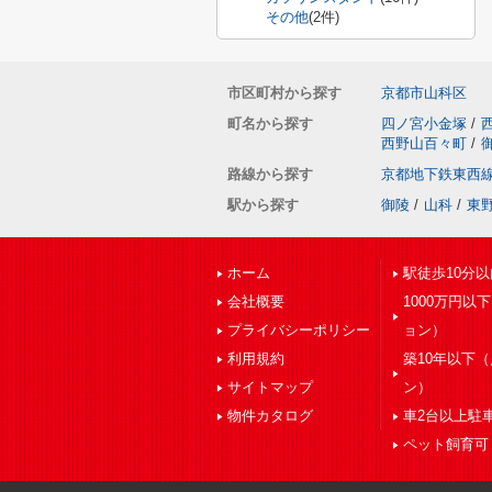
その他
(2件)
市区町村から探す
京都市山科区
町名から探す
四ノ宮小金塚
/
西野山百々町
/
路線から探す
京都地下鉄東西
駅から探す
御陵
/
山科
/
東
ホーム
駅徒歩10分以
会社概要
1000万円以
プライバシーポリシー
ョン）
利用規約
築10年以下
サイトマップ
ン）
物件カタログ
車2台以上駐
ペット飼育可