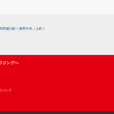
西野櫃川町
/
東野中井ノ上町
/
ウジングへ
Oハウジング