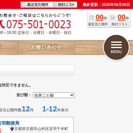
最終更新：2026年08月08日
00
00
件
件
最近見た物件
検討リスト
00～18:00 定休日：火曜日・水曜日・祝日
は対応できません。
並び順：
12
1-12
該当公開件数
件
件表示
音羽郵便局
京都府京都市山科区音羽千本町