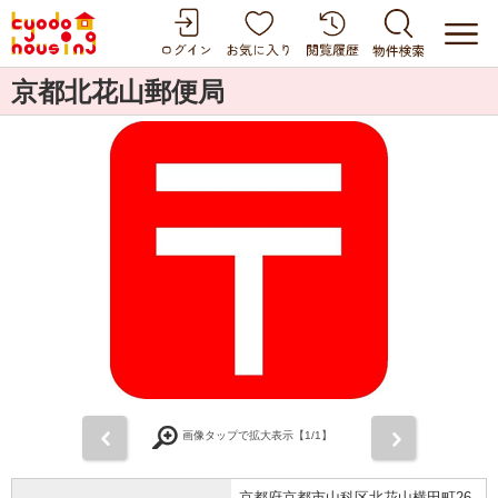
京都北花山郵便局
前
次
画像タップで拡大表示【
1
/1】
京都府京都市山科区北花山横田町26-