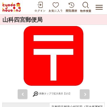
山科四宮郵便局
前
次
画像タップで拡大表示【
1
/1】
京都府京都市山科区四ノ宮大将軍町5