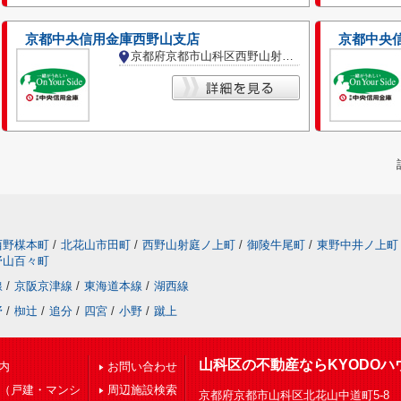
京都中央信用金庫西野山支店
京都中央
京都府京都市山科区西野山射庭ノ上町
西野楳本町
/
北花山市田町
/
西野山射庭ノ上町
/
御陵牛尾町
/
東野中井ノ上町
野山百々町
線
/
京阪京津線
/
東海道本線
/
湖西線
野
/
椥辻
/
追分
/
四宮
/
小野
/
蹴上
山科区の不動産ならKYODOハ
内
お問い合わせ
下（戸建・マンシ
周辺施設検索
京都府京都市山科区北花山中道町5-8