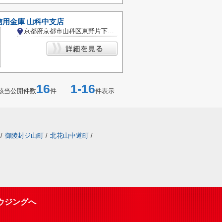
信用金庫 山科中支店
京都府京都市山科区東野片下リ町
16
1-16
該当公開件数
件
件表示
/
御陵封ジ山町
/
北花山中道町
/
ウジングへ