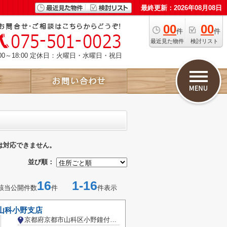
最終更新：2026年08月08日
00
00
件
件
最近見た物件
検討リスト
00～18:00 定休日：火曜日・水曜日・祝日
は対応できません。
並び順：
16
1-16
該当公開件数
件
件表示
山科小野支店
京都府京都市山科区小野鐘付田町