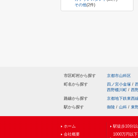
その他
(2件)
市区町村から探す
京都市山科区
町名から探す
四ノ宮小金塚
/
西野櫃川町
/
西
路線から探す
京都地下鉄東西
駅から探す
御陵
/
山科
/
東
ホーム
駅徒歩10分以
会社概要
1000万円以