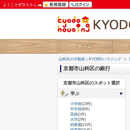
ようこそ
ゲスト
さん
山科区の不動産｜KYODOハウジング
>
京都市山科区の銀行
京都市山科区のスポット選択
学ぶ
小学校
(13件)
中学校
(6件)
高校
(1件)
大学
(2件)
幼稚園
(11件)
保育園
(21件)