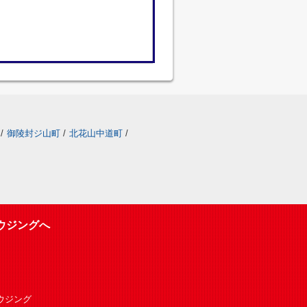
/
御陵封ジ山町
/
北花山中道町
/
ウジングへ
Oハウジング