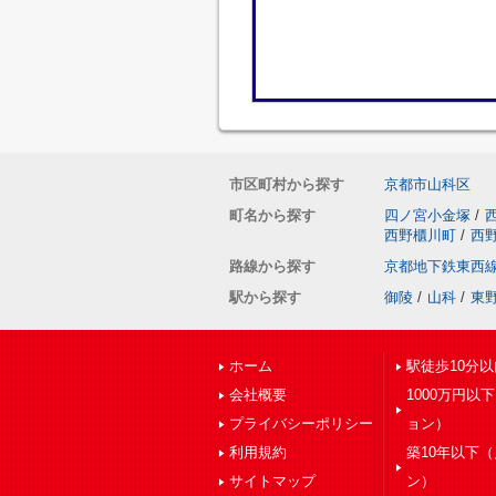
市区町村から探す
京都市山科区
町名から探す
四ノ宮小金塚
/
西野櫃川町
/
西
路線から探す
京都地下鉄東西
駅から探す
御陵
/
山科
/
東
ホーム
駅徒歩10分以
会社概要
1000万円以
プライバシーポリシー
ョン）
利用規約
築10年以下
サイトマップ
ン）