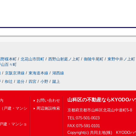
西野楳本町
/
北花山市田町
/
西野山射庭ノ上町
/
御陵牛尾町
/
東野中井ノ上町
野山百々町
線
/
京阪京津線
/
東海道本線
/
湖西線
野
/
椥辻
/
追分
/
四宮
/
小野
/
蹴上
山科区の不動産ならKYODOハ
内
お問い合わせ
下（戸建・マンシ
周辺施設検索
京都府京都市山科区北花山中道町5-8
TEL:075-501-0023
（戸建・マンショ
FAX:075-591-0101
Copyright(c) 共同土地(株) KYOD