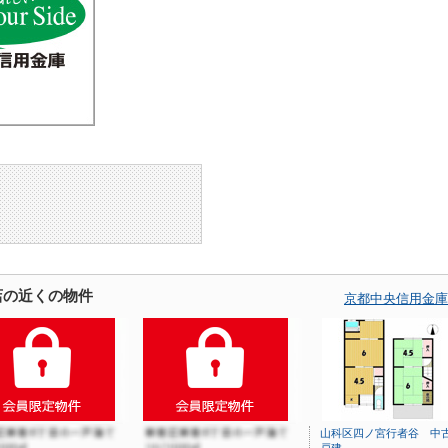
店の近くの物件
京都中央信用金庫
山科区四ノ宮行者谷 中