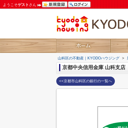
ようこそ
ゲスト
さん
山科区の不動産｜KYODOハウジング
>
京都中央信用金庫 山科支店
<<京都市山科区の銀行の一覧へ