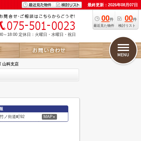
最終更新：2026年08月07日
00
00
件
件
最近見た物件
検討リスト
00～18:00 定休日：火曜日・水曜日・祝日
 山科支店
報
竹ノ街道町92
MAP
▼