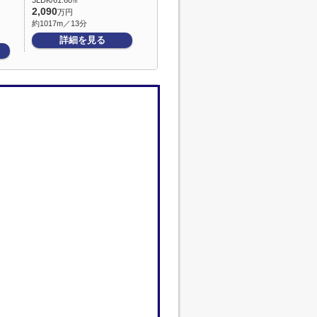
3LDK/61.60㎡
2,090
万円
約1017m／13分
詳細を見る