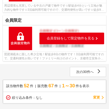
周辺環境も充実している中古の戸建て物件です☆駅徒歩4分という立地が魅
力的な物件です☆3沿線利用可能ですので、交通利便性が高いです☆徒歩9分
の場所に京都市立音羽小学校があります☆住...
会員限定
会員登録をして限定物件を見る
琵琶湖疏水に面した希少立地！駅徒歩9分の物件です！3沿線利用可能ですの
で、交通利便性が高いです！ファミリー向けのポイント、京都市立安朱小学
校が徒歩5分のところにあります！京都...
次の30件へ
52
67
1～30
該当物件数
件
販売数
件
件を表示
変更
絞り込み条件：
なし