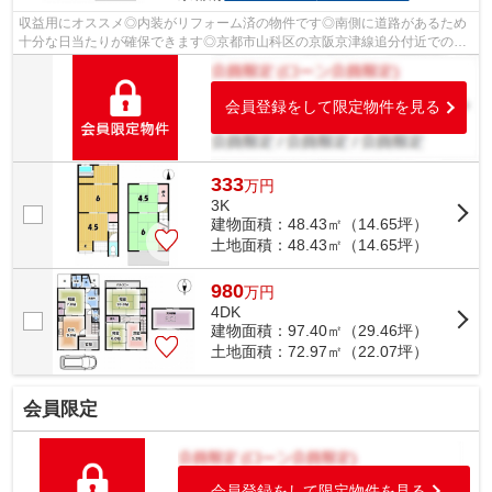
収益用にオススメ◎内装がリフォーム済の物件です◎南側に道路があるため
十分な日当たりが確保できます◎京都市山科区の京阪京津線追分付近での物
件探しを全力でサポートいたします◎まず...
会員登録をして限定物件を見る
333
万
円
3K
建物面積：48.43㎡（14.65坪）
土地面積：48.43㎡（14.65坪）
980
万
円
4DK
建物面積：97.40㎡（29.46坪）
土地面積：72.97㎡（22.07坪）
会員限定
会員登録をして限定物件を見る