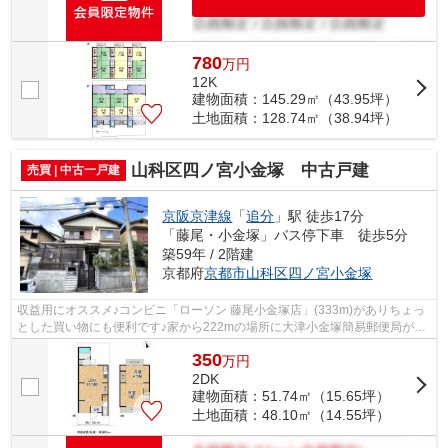
780
万
円
12K
建物面積：145.29㎡（43.95坪）
土地面積：128.74㎡（38.94坪）
山科区四ノ宮小金塚 中古戸建
売買 | 中古一戸建
京阪京津線
「
追分
」駅 徒歩17分
「藤尾・小金塚」バス停下車 徒歩5分
築59年 / 2階建
京都府
京都市山科区
四ノ宮小金塚
収益用にオススメ♪コンビニ「ローソン 藤尾小金塚店」(333m)がありちょっ
とした買い物にも便利です♪家から222mの場所に大津小金塚簡易郵便局があ
ります♪京都市山科区に特化した当社に...
350
万
円
2DK
建物面積：51.74㎡（15.65坪）
土地面積：48.10㎡（14.55坪）