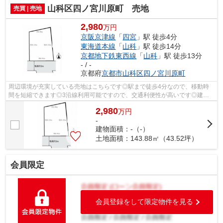
山科区四ノ宮川原町 売地
売買 | 売地
2,980
万円
京阪京津線
「
四宮
」駅 徒歩4分
東海道本線
「
山科
」駅 徒歩14分
京都地下鉄東西線
「
山科
」駅 徒歩13分
- / -
京都府
京都市山科区
四ノ宮川原町
周辺環境が充実している売地はこちらです◎駅まで徒歩4分なので、移動時
間を短縮できます◎3沿線利用可能ですので、交通利便性が高いです◎建築
条件なしなので、好きな業者や間取りを自分...
2,980
万
円
-
建物面積：-（-）
土地面積：143.88㎡（43.52坪）
会員限定
会員登録をして限定物件を見る