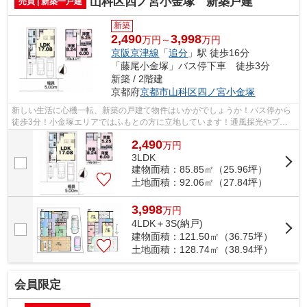
山科区四ノ宮小金塚 新築戸建
売買 | 新築一戸建
新築
2,490
3,998
万円～
万円
京阪京津線
「
追分
」駅 徒歩16分
「藤尾小金塚」バス停下車 徒歩3分
新築 / 2階建
京都府
京都市山科区
四ノ宮小金塚
新しい生活に心機一転、新築の戸建て物件はいかがでしょうか！バス停から
徒歩3分！小金塚エリアではふもとの方に立地しています！通風採光やプラ
イバシーが確保しやすく、また良い眺望...
2,490
万
円
3LDK
建物面積：85.85㎡（25.96坪）
土地面積：92.06㎡（27.84坪）
3,998
万
円
4LDK＋3S(納戸)
建物面積：121.50㎡（36.75坪）
土地面積：128.74㎡（38.94坪）
会員限定