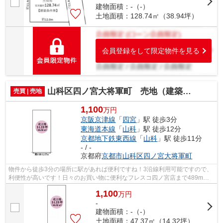
建物面積：-（-）
土地面積：128.74㎡（38.94坪）
会員登録をして限定物件を見る
山科区四ノ宮大将軍町 売地（建築条件付き）
売買 | 売地
1,100
万円
京阪京津線
「
四宮
」駅 徒歩3分
東海道本線
「
山科
」駅 徒歩12分
京都地下鉄東西線
「
山科
」駅 徒歩11分
- / -
京都府
京都市山科区
四ノ宮大将軍町
物件から徒歩3分の場所に駅があれば便利ですね！3沿線利用可能ですので、
利便性が高いです！日々のお買い物に便利なフレスコ四ノ宮店まで489mで
す！こちらの物件はコンビニまで232mに...
1,100
万
円
-
建物面積：-（-）
土地面積：47.37㎡（14.32坪）