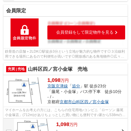
会員限定
会員登録をして限定物件を見る
鉄骨造の店舗＋2LDK◎駅徒歩3分という立地が魅力的な物件です◎３沿線利
用できる場所にあるので利便性が高いです◎開放感のある角地物件◎広々と
したルーフバルコニー付きです(^^)
山科区四ノ宮小金塚 売地
売買 | 売地
1,098
万円
京阪京津線
「
追分
」駅 徒歩23分
「藤尾・小金塚」バス停下車 徒歩10分
- / -
京都府
京都市山科区
四ノ宮小金塚
マイホームをお考えの方には、こちらの住宅用地♪コンビニ「ローソン 藤尾
小金塚店」(712m)がありちょっとした買い物にも便利です♪家から538mの場
所に大津小金塚簡易郵便局があります♪...
1,098
万
円
-