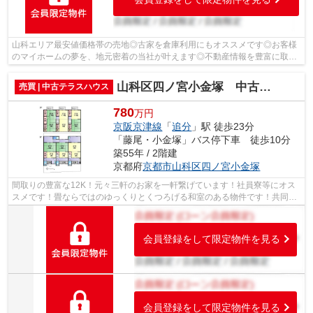
山科エリア最安値価格帯の売地◎古家を倉庫利用にもオススメです◎お客様
のマイホームの夢を、地元密着の当社が叶えます◎不動産情報を豊富に取り
揃え、お客様の住まい探しを徹底サポート...
山科区四ノ宮小金塚 中古テラスハウス
売買 | 中古テラスハウス
780
万円
京阪京津線
「
追分
」駅 徒歩23分
「藤尾・小金塚」バス停下車 徒歩10分
築55年 / 2階建
京都府
京都市山科区
四ノ宮小金塚
間取りの豊富な12K！元々三軒のお家を一軒繋げています！社員寮等にオス
スメです！畳ならではのゆっくりとくつろげる和室のある物件です！共同土
地 KYODOハウジングでなら、お客様が...
会員登録をして限定物件を見る
会員登録をして限定物件を見る