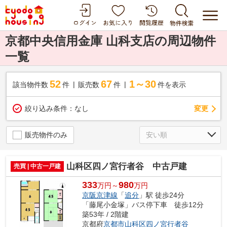
京都中央信用金庫 山科支店の周辺物件
一覧
52
67
1～30
該当物件数
件
販売数
件
件を表示
変更
絞り込み条件：
なし
販売物件のみ
山科区四ノ宮行者谷 中古戸建
売買 | 中古一戸建
333
980
万円～
万円
京阪京津線
「
追分
」駅 徒歩24分
「藤尾小金塚」バス停下車 徒歩12分
築53年 / 2階建
京都府
京都市山科区
四ノ宮行者谷