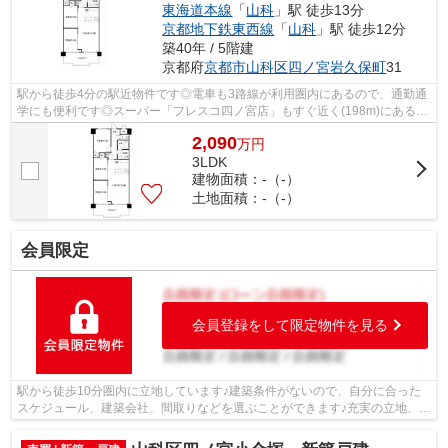
東海道本線
「
山科
」駅 徒歩13分
京都地下鉄東西線
「
山科
」駅 徒歩12分
築40年 / 5階建
京都府
京都市山科区
四ノ宮岩久保町
31
駅から徒歩4分の駅近物件です◎電車も3路線が利用圏内にあるので、通勤通
学にも便利です◎スーパー「フレスコ四ノ宮店」もすぐ近く(198m)にあるの
がポイント◎コンビニ「セブン-イレブン...
2,090
万
円
3LDK
建物面積：-（-）
土地面積：-（-）
会員限定
会員登録をして限定物件を見る
駅から徒歩10分圏内に立地しています♪建築条件がないので、自分に合った
スケジュール、建築会社、間取りなどを選ぶことができます♪充実の立地、誰
もが納得の土地はこちらです♪専門知識...