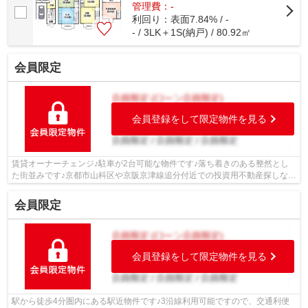
管理費：-
利回り：表面7.84% / -
- / 3LK＋1S(納戸) / 80.92㎡
会員限定
会員登録をして限定物件を見る
賃貸オーナーチェンジ♪駐車が2台可能な物件です♪落ち着きのある整然とし
た街並みです♪京都市山科区や京阪京津線追分付近での投資用不動産探しな
ら、当社スタッフまでご連絡ください☆お...
会員限定
会員登録をして限定物件を見る
駅から徒歩4分圏内にある駅近物件です♪3沿線利用可能ですので、交通利便