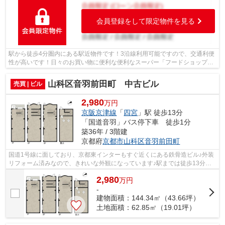
会員登録をして限定物件を見る
駅から徒歩4分圏内にある駅近物件です！3沿線利用可能ですので、交通利便
性が高いです！日々のお買い物に便利な便利なスーパー「フードショップラ
クト」まで218mです！徒歩10分の場所...
山科区音羽前田町 中古ビル
売買 | ビル
2,980
万円
京阪京津線
「
四宮
」駅 徒歩13分
「国道音羽」バス停下車 徒歩1分
築36年 / 3階建
京都府
京都市山科区
音羽前田町
国道1号線に面しており、京都東インターもすぐ近くにある鉄骨造ビル♪外装
リフォーム済みなので、きれいな外観になっています♪駅までは徒歩13分で
アクセス可能です♪バス停が徒歩3分圏内...
2,980
万
円
-
建物面積：144.34㎡（43.66坪）
土地面積：62.85㎡（19.01坪）