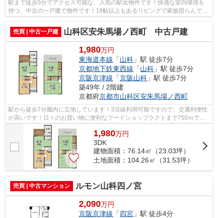
駅まで徒歩5分でアクセス可能な、人気の駅近物件です！快適な室内環境を
持つ、中古の一戸建て物件です！18帖以上もあるリビングで家族団らんで過
ごしませんか！足元から暖まる床暖房が...
山科区安朱馬場ノ西町 中古戸建
売買 | 中古一戸建
1,980
万円
東海道本線
「
山科
」駅 徒歩7分
京都地下鉄東西線
「
山科
」駅 徒歩7分
京阪京津線
「
京阪山科
」駅 徒歩7分
築49年 / 2階建
京都府
京都市山科区
安朱馬場ノ西町
駅から徒歩7分圏内に立地しています！3沿線利用可能ですので、交通利便性
が高いです！日々のお買い物に便利なフードショップラクトまで750ｍで
す！京都市立安朱小学校が徒歩2分のとこ...
1,980
万
円
3DK
建物面積：76.14㎡（23.03坪）
土地面積：104.26㎡（31.53坪）
ルモン山科四ノ宮
売買 | 中古マンション
2,090
万円
京阪京津線
「
四宮
」駅 徒歩4分