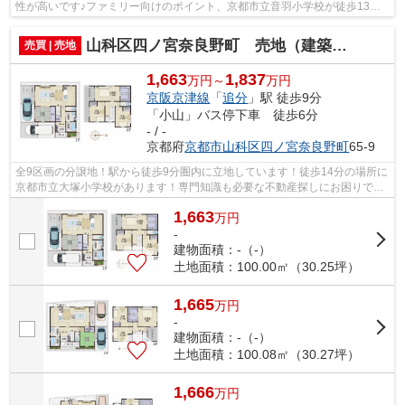
性が高いです♪ファミリー向けのポイント、京都市立音羽小学校が徒歩13分
のところにあります♪和室が大好きな方、...
山科区四ノ宮奈良野町 売地（建築条件付き）
売買 | 売地
1,663
1,837
万円～
万円
京阪京津線
「
追分
」駅 徒歩9分
「小山」バス停下車 徒歩6分
- / -
京都府
京都市山科区
四ノ宮奈良野町
65-9
全9区画の分譲地！駅から徒歩9分圏内に立地しています！徒歩14分の場所に
京都市立大塚小学校があります！専門知識も必要な不動産探しにお困りでは
ありませんか！お客様のお悩みやこだ...
1,663
万
円
-
建物面積：-（-）
土地面積：100.00㎡（30.25坪）
1,665
万
円
-
建物面積：-（-）
土地面積：100.08㎡（30.27坪）
1,666
万
円