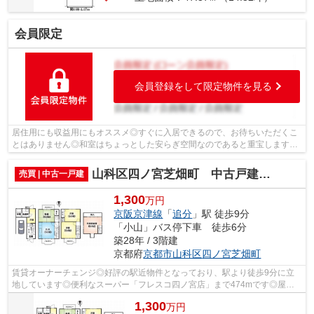
会員限定
会員登録をして限定物件を見る
居住用にも収益用にもオススメ◎すぐに入居できるので、お待ちいただくこ
とはありません◎和室はちょっとした安らぎ空間なのであると重宝します◎
前面道路と高低差がないだけで暮らしやす...
山科区四ノ宮芝畑町 中古戸建（賃貸オーナーチェンジ）
売買 | 中古一戸建
1,300
万円
京阪京津線
「
追分
」駅 徒歩9分
「小山」バス停下車 徒歩6分
築28年 / 3階建
京都府
京都市山科区
四ノ宮芝畑町
賃貸オーナーチェンジ◎好評の駅近物件となっており、駅より徒歩9分に立
地しています◎便利なスーパー「フレスコ四ノ宮店」まで474mです◎屋根
裏にも収納スペースを設けているので、収納...
1,300
万
円