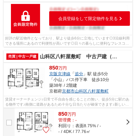
会員登録をして限定物件を見る
好評の駅近物件となっており、駅より徒歩6分に立地しています◎3沿線利用
できる場所にあるので利便性が高いです◎日々の暮らしに便利なフレスコ四
ノ宮店(スーパー)まで361mです◎通学区域...
山科区八軒屋敷町 中古戸建（賃貸オーナーチェンジ）
売買 | 中古一戸建
850
万円
京阪京津線
「
追分
」駅 徒歩5分
「小山」バス停下車 徒歩10分
築38年 / 2階建
京都府
京都市山科区
八軒屋敷町
賃貸オーナーチェンジ♪日常で不自由を感じることの無い、徒歩5分に駅のあ
る物件です♪南側に道路があるため十分な日当たりが確保できます♪新しい物
件ではありませんが、不便な点は少な...
850
万
円
管理費：-
利回り：表面8.75% / -
- / 4DK / 77.76㎡