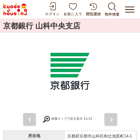
京都銀行 山科中央支店
前
次
画像タップで拡大表示【
1
/1】
所在地
京都府京都市山科区椥辻池尻町14-1