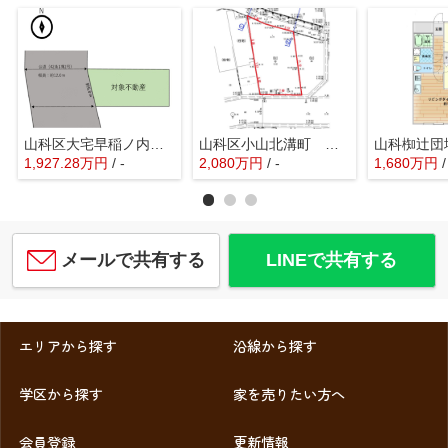
山科区大宅早稲ノ内町 売地
山科区小山北溝町 売地
山科椥辻団
1,927.28
万
円
/ -
2,080
万
円
/ -
1,680
万
円
メールで共有する
LINEで共有する
エリアから探す
沿線から探す
学区から探す
家を売りたい方へ
会員登録
更新情報