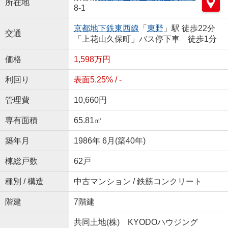
所在地
8-1
京都地下鉄東西線
「
東野
」駅 徒歩22分
交通
「上花山久保町」バス停下車 徒歩1分
価格
1,598万円
利回り
表面5.25% / -
管理費
10,660円
専有面積
65.81㎡
築年月
1986年 6月(築40年)
棟総戸数
62戸
種別 / 構造
中古マンション / 鉄筋コンクリート
階建
7階建
共同土地(株) KYODOハウジング