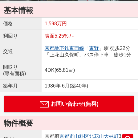
基本情報
価格
1,598万円
利回り
表面5.25% / -
京都地下鉄東西線
「
東野
」駅 徒歩22分
交通
「上花山久保町」バス停下車 徒歩1分
間取り
4DK(65.81㎡)
(専有面積)
築年月
1986年 6月(築40年)
お問い合わせ(無料)
物件概要
京都府
京都市山科区
北花山大林町
3