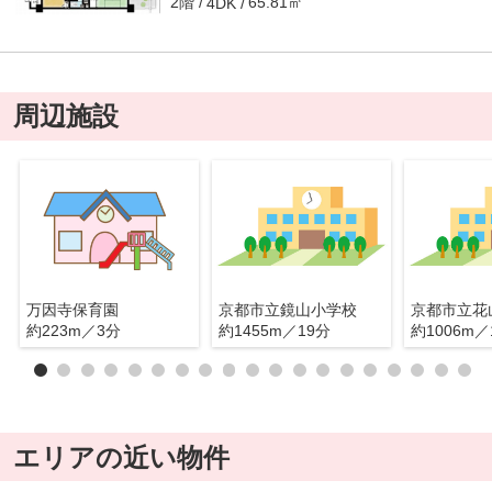
2階
65.81㎡
4DK
周辺施設
万因寺保育園
京都市立鏡山小学校
京都市立花
約223m／3分
約1455m／19分
約1006m／
エリアの近い物件