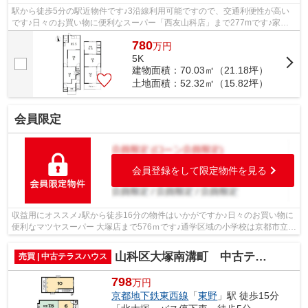
駅から徒歩5分の駅近物件です♪3沿線利用可能ですので、交通利便性が高い
です♪日々のお買い物に便利なスーパー「西友山科店」まで277mです♪家か
ら192mのところに、薬や日用品を買うのに...
780
万
円
5K
建物面積：70.03㎡（21.18坪）
土地面積：52.32㎡（15.82坪）
会員限定
会員登録をして限定物件を見る
収益用にオススメ♪駅から徒歩16分の物件はいかがですか♪日々のお買い物に
便利なマツヤスーパー 大塚店まで576ｍです♪通学区域の小学校は京都市立大
塚小学校徒歩10分♪内装リフォーム済...
山科区大塚南溝町 中古テラスハウス
売買 | 中古テラスハウス
798
万円
京都地下鉄東西線
「
東野
」駅 徒歩15分