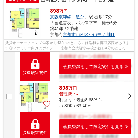
898
万円
京阪京津線
「
追分
」駅 徒歩17分
「国道音羽」バス停下車 徒歩6分
築41年 / 2階建
京都府
京都市山科区
小山中ノ川町
賃貸オーナーチェンジ◎家から432mのところには洛和会音羽病院がありま
す◎ファミリー向けのポイント、京都市立大塚小学校が徒歩4分のところに
あります◎前面道路6m以上は確保しているの...
会員登録をして限定物件を見る
898
万
円
管理費：-
利回り：表面8.68% / -
- / 3DK / 63.40㎡
会員登録をして限定物件を見る