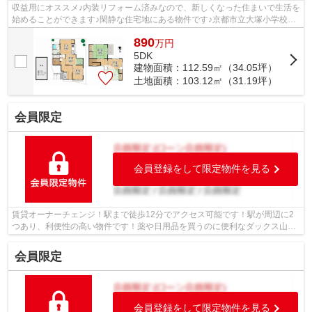
収益用にオススメ♪内装リフォーム済みなので、新しくなった住まいで生活を
始めることができます♪閑静な住宅地にある物件です♪京都市立大塚小学校が
徒歩14分のところにあり、お子様の通...
890
万
円
5DK
建物面積：112.59㎡（34.05坪）
土地面積：103.12㎡（31.19坪）
会員限定
会員登録をして限定物件を見る
賃貸オーナーチェンジ！駅まで徒歩12分でアクセス可能です！駅が周辺に2
つあり、利便性の高い物件です！薬や日用品を買うのに便利なダックス山科
大塚店まで、422mです！小学校が十分通...
会員限定
会員登録をして限定物件を見る