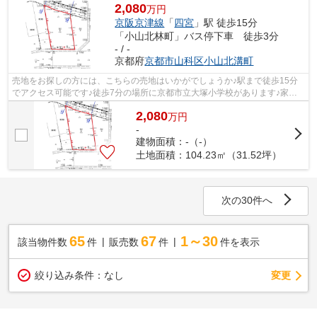
2,080
万円
京阪京津線
「
四宮
」駅 徒歩15分
「小山北林町」バス停下車 徒歩3分
- / -
京都府
京都市山科区
小山北溝町
売地をお探しの方には、こちらの売地はいかがでしょうか♪駅まで徒歩15分
でアクセス可能です♪徒歩7分の場所に京都市立大塚小学校があります♪家か
ら洛和会音羽病院まで166mです♪高額なお...
2,080
万
円
-
建物面積：-（-）
土地面積：104.23㎡（31.52坪）
次の30件へ
65
67
1～30
該当物件数
件
販売数
件
件を表示
変更
絞り込み条件：
なし