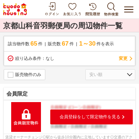
京都山科音羽郵便局の周辺物件一覧
65
67
1～30
該当物件数
件
販売数
件
件を表示
変更
絞り込み条件：
なし
販売物件のみ
会員限定
会員登録をして限定物件を見る
賃貸オーナーチェンジ◎駅から徒歩10分圏内に立地しています◎交通のアク