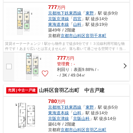
777
万円
京都地下鉄東西線
「
東野
」駅 徒歩9分
京阪京津線
「
四宮
」駅 徒歩14分
東海道本線
「
山科
」駅 徒歩19分
築49年 / 2階建
京都府
京都市山科区
音羽千本町
賃貸オーナーチェンジ！駅から物件まで徒歩9分です！３沿線利用可能な物
件です！あまり広いとは言えませんが、落ち着いて過ごせる空間です！当社
のスタッフが京都市山科区にある不動産...
777
万
円
管理費：-
利回り：表面9.88% / -
- / 3K / 49.04㎡
山科区音羽乙出町 中古戸建
売買 | 中古一戸建
780
万円
京都地下鉄東西線
「
東野
」駅 徒歩5分
東海道本線
「
山科
」駅 徒歩14分
京阪京津線
「
京阪山科
」駅 徒歩14分
築61年 / 2階建
京都府
京都市山科区
音羽乙出町