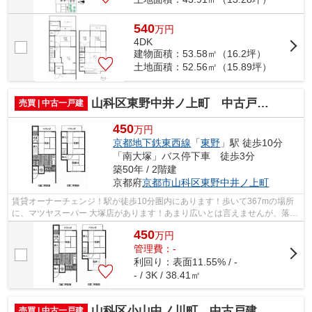
540
万
円
4DK
建物面積：53.58㎡（16.2坪）
土地面積：52.56㎡（15.89坪）
山科区東野中井ノ上町 中古戸建（賃貸オーナーチェンジ）
売買 | 中古一戸建
450
万円
京都地下鉄東西線
「
東野
」駅 徒歩10分
「南大塚」バス停下車 徒歩3分
築50年 / 2階建
京都府
京都市山科区
東野中井ノ上町
賃貸オーナーチェンジ！駅が徒歩10分圏内にあります！歩いて367mの場所
に、マツヤスーパー 大塚店があります！あまり広いとは言えませんが、落ち
着いて過ごせる空間です！不動産につい...
450
万
円
管理費：-
利回り：表面11.55% / -
- / 3K / 38.41㎡
山科区小山中ノ川町 中古戸建（賃貸オーナーチェンジ）
売買 | 中古一戸建