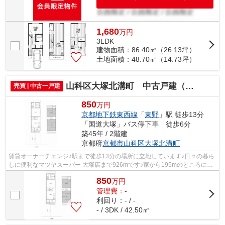
1,680
万
円
3LDK
建物面積：86.40㎡（26.13坪）
土地面積：48.70㎡（14.73坪）
山科区大塚北溝町 中古戸建（賃貸オーナーチェンジ）
売買 | 中古一戸建
850
万円
京都地下鉄東西線
「
東野
」駅 徒歩13分
「国道大塚」バス停下車 徒歩6分
築45年 / 2階建
京都府
京都市山科区
大塚北溝町
賃貸オーナーチェンジ♪駅まで徒歩13分の場所に立地しています♪日々の暮ら
しに便利なマツヤスーパー 大塚店まで926mです♪家から195mのところに、
薬や日用品を買うのに便利なダックス山...
850
万
円
管理費：-
利回り：- / -
- / 3DK / 42.50㎡