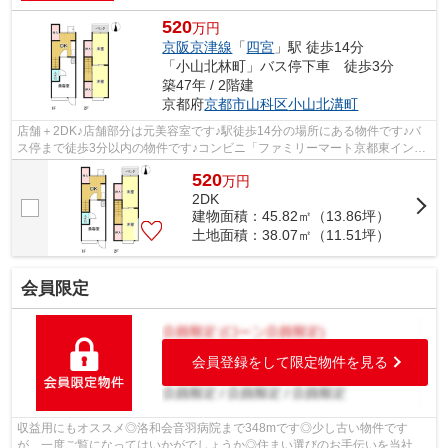
520
万円
京阪京津線
「
四宮
」駅 徒歩14分
「小山北林町」バス停下車 徒歩3分
築47年 / 2階建
京都府
京都市山科区
小山北溝町
店舗＋2DK♪店舗部分は元美容室です♪駅徒歩14分の場所にある物件です♪バ
ス停まで徒歩3分以内の物件です♪コンビニ「ファミリーマート京都東インタ
ー店」(277m)がありちょっとした買い物...
520
万
円
2DK
建物面積：45.82㎡（13.86坪）
土地面積：38.07㎡（11.51坪）
会員限定
会員登録をして限定物件を見る
収益用にもオススメ◎洛和会音羽病院まで348mです◎少し古い物件です
が、一度ご覧になってはいかがでしょうか◎住まい選びのお手伝いを当社に