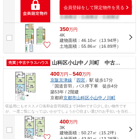
会員登録をして限定物件を見る
350
万
円
4K
建物面積：46.10㎡（13.94坪）
土地面積：55.86㎡（16.89坪）
山科区小山中ノ川町 中古テラスハウス
売買 | 中古テラスハウス
400
540
万円～
万円
京阪京津線
「
四宮
」駅 徒歩17分
「国道音羽」バス停下車 徒歩4分
築53年 / 2階建
京都府
京都市山科区
小山中ノ川町
収益用にもオススメ◎洛和会音羽病院まで348mです◎少し古い物件です
が、一度ご覧になってはいかがでしょうか◎住まい選びのお手伝いを当社に
させていただけませんか◎お客様が安心して暮...
400
万
円
3K
建物面積：50.27㎡（15.2坪）
土地面積：43.91㎡（13.28坪）