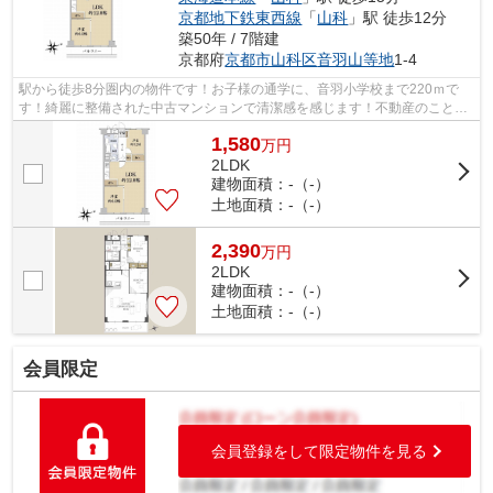
京都地下鉄東西線
「
山科
」駅 徒歩12分
築50年 / 7階建
京都府
京都市山科区
音羽山等地
1-4
駅から徒歩8分圏内の物件です！お子様の通学に、音羽小学校まで220ｍで
す！綺麗に整備された中古マンションで清潔感を感じます！不動産のことで
確認したいことがあるなら、メール又は...
1,580
万
円
2LDK
建物面積：-（-）
土地面積：-（-）
2,390
万
円
2LDK
建物面積：-（-）
土地面積：-（-）
会員限定
会員登録をして限定物件を見る