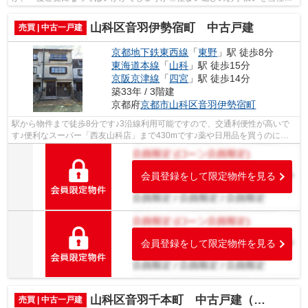
させていただけませんか◎お客様が安心して暮...
山科区音羽伊勢宿町 中古戸建
売買 | 中古一戸建
京都地下鉄東西線
「
東野
」駅 徒歩8分
東海道本線
「
山科
」駅 徒歩15分
京阪京津線
「
四宮
」駅 徒歩14分
築33年 / 3階建
京都府
京都市山科区
音羽伊勢宿町
駅から物件まで徒歩8分です♪3沿線利用可能ですので、交通利便性が高いで
す♪便利なスーパー「西友山科店」まで430mです♪薬や日用品を買うのに便
利なドラッグユタカ 山科音羽店まで、451...
会員登録をして限定物件を見る
会員登録をして限定物件を見る
山科区音羽千本町 中古戸建（賃貸オーナーチェンジ）
売買 | 中古一戸建