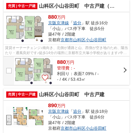
山科区小山谷田町 中古戸建（賃貸オーナーチェンジ）
売買 | 中古一戸建
880
万円
京阪京津線
「
追分
」駅 徒歩16分
「小山」バス停下車 徒歩5分
築47年 / 2階建
京都府
京都市山科区
小山谷田町
賃貸オーナーチェンジ♪南向き、北側が通路と山、西側が空き地のため、陽当
たり・通風良好です♪徒歩14分の場所に京都市立大塚小学校があります♪中古
の戸建て物件は便利な価格が魅力の1...
880
万
円
管理費：-
利回り：表面7.09% / -
- / 4K / 53.43㎡
山科区小山谷田町 中古戸建
売買 | 中古一戸建
890
万円
京阪京津線
「
追分
」駅 徒歩18分
「小山」バス停下車 徒歩6分
築47年 / 2階建
京都府
京都市山科区
小山谷田町