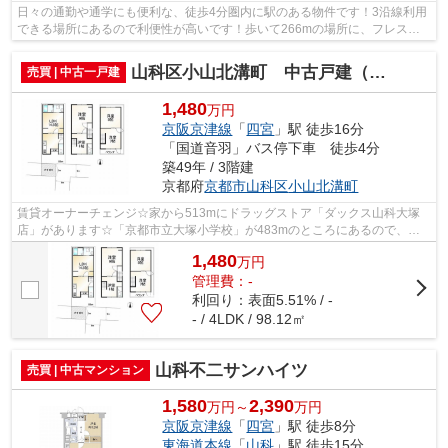
日々の通勤や通学にも便利な、徒歩4分圏内に駅のある物件です！3沿線利用
できる場所にあるので利便性が高いです！歩いて266mの場所に、フレスコ
山科店があります！家から295mのところ...
山科区小山北溝町 中古戸建（賃貸オーナーチェンジ）
売買 | 中古一戸建
1,480
万円
京阪京津線
「
四宮
」駅 徒歩16分
「国道音羽」バス停下車 徒歩4分
築49年 / 3階建
京都府
京都市山科区
小山北溝町
賃貸オーナーチェンジ☆家から513mにドラッグストア「ダックス山科大塚
店」があります☆「京都市立大塚小学校」が483mのところにあるので、お
子様の通学にも良い立地です☆築年数の古い物...
1,480
万
円
管理費：-
利回り：表面5.51% / -
- / 4LDK / 98.12㎡
山科不二サンハイツ
売買 | 中古マンション
1,580
2,390
万円～
万円
京阪京津線
「
四宮
」駅 徒歩8分
東海道本線
「
山科
」駅 徒歩15分