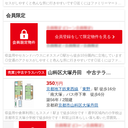
セスがしやすくと色んな所に行きやすいです◎近くにはファミリーマート京
都東インター店(徒歩3分)がありちょっと...
会員限定
会員登録をして限定物件を見る
収益用やセカンドハウスにオススメ◎駅から徒歩10分圏内に立地しています
◎交通のアクセスがしやすくと色んな所に行きやすいです◎近くにはファミ
リーマート京都東インター店(徒歩3分)が...
山科区大塚丹田 中古テラスハウス
売買 | 中古テラスハウス
350
万円
京都地下鉄東西線
「
東野
」駅 徒歩16分
「南大塚」バス停下車 徒歩6分
築56年 / 2階建
京都府
京都市山科区
大塚丹田
収益用や倉庫利用にもススメ！駅まで徒歩16分です！通学区域内の小学校は
京都市立大塚小学校で徒歩8分です！和室は日本らしい落ち着いた雰囲気を
感じることができます！落ち着きのある...