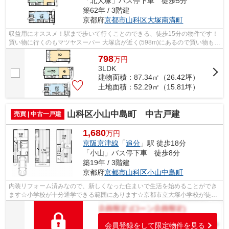
「北大塚」バス停下車 徒歩5分
築62年 / 3階建
京都府
京都市山科区
大塚南溝町
収益用にオススメ！駅まで歩いて行くことのできる、徒歩15分の物件です！
買い物に行くのもマツヤスーパー 大塚店が近く(598m)にあるので買い物もス
ムーズです！コンビニ「ファミリーマ...
798
万
円
3LDK
建物面積：87.34㎡（26.42坪）
土地面積：52.29㎡（15.81坪）
山科区小山中島町 中古戸建
売買 | 中古一戸建
1,680
万円
京阪京津線
「
追分
」駅 徒歩18分
「小山」バス停下車 徒歩8分
築19年 / 3階建
京都府
京都市山科区
小山中島町
内装リフォーム済みなので、新しくなった住まいで生活を始めることができ
ます☆小学校が十分通学できる範囲にあります☆京都市立大塚小学校が徒歩
12分です☆徒歩14分の距離に京都市立音羽...
会員登録をして限定物件を見る