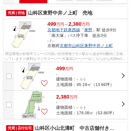
山科区東野中井ノ上町 売地
売買 | 売地
499
2,380
万円～
万円
京都地下鉄東西線
「
東野
」駅 徒歩9分
「南大塚」バス停下車 徒歩3分
- / -
京都府
京都市山科区
東野中井ノ上町
周辺環境が好条件でニーズの高い住宅用地です☆駅から徒歩9分圏内に立地
しています☆便利なマツヤスーパー 大塚店(スーパー)がこちらから428mのと
ころにあります☆徒歩8分の場所に京都市...
499
万
円
-
建物面積：-（-）
土地面積：45.18㎡（13.66坪）
2,380
万
円
-
建物面積：-（-）
土地面積：178.08㎡（53.86坪）
山科区小山北溝町 中古店舗付き住宅
売買 | 店付住宅