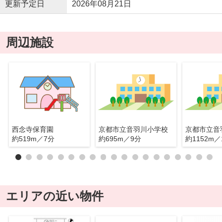
更新予定日
2026年08月21日
周辺施設
西念寺保育園
京都市立音羽川小学校
京都市立音
約519m／7分
約695m／9分
約1152m／
エリアの近い物件