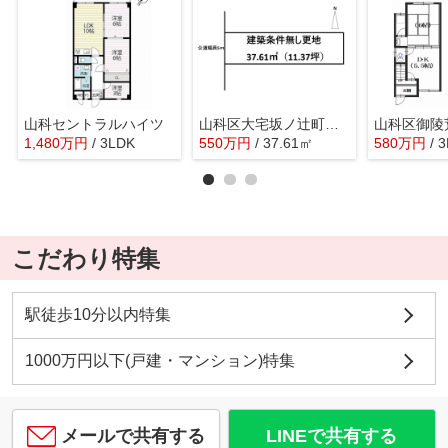
山科セントラルハイツ
山科区大宅坂ノ辻町 売地
1,480
万
円
/ 3LDK
550
万
円
/ 37.61㎡
580
万
円
/ 
こだわり特集
駅徒歩10分以内特集
1000万円以下(戸建・マンション)特集
メールで共有する
LINEで共有する