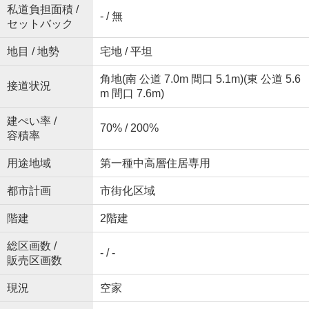
私道負担面積 /
- / 無
セットバック
地目 / 地勢
宅地 / 平坦
角地(南 公道 7.0m 間口 5.1m)(東 公道 5.6
接道状況
m 間口 7.6m)
建ぺい率 /
70% / 200%
容積率
用途地域
第一種中高層住居専用
都市計画
市街化区域
階建
2階建
総区画数 /
- / -
販売区画数
現況
空家