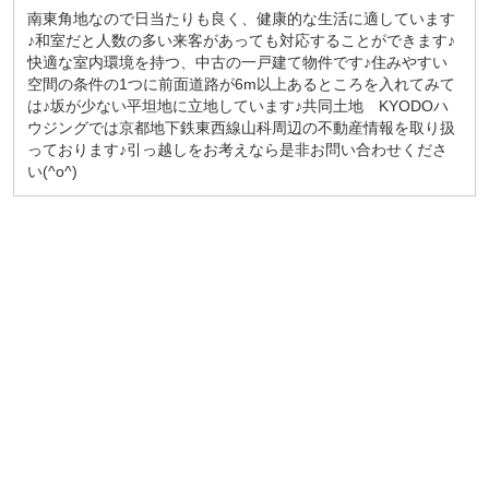
南東角地なので日当たりも良く、健康的な生活に適しています
♪和室だと人数の多い来客があっても対応することができます♪
快適な室内環境を持つ、中古の一戸建て物件です♪住みやすい
空間の条件の1つに前面道路が6m以上あるところを入れてみて
は♪坂が少ない平坦地に立地しています♪共同土地 KYODOハ
ウジングでは京都地下鉄東西線山科周辺の不動産情報を取り扱
っております♪引っ越しをお考えなら是非お問い合わせくださ
い(^o^)