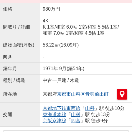
価格
980万円
4K
間取り / 詳細
K 1室
/
和室 6.0帖 1室
/
和室 5.5帖 1室
/
和室 7.0帖 1室
/
和室 4.5帖 1室
建物面積(坪数)
53.22㎡(16.09坪)
向き
-
築年月
1971年 9月(築54年)
種別 / 構造
中古一戸建 / 木造
所在地
京都府
京都市山科区
音羽前出町
京都地下鉄東西線
「
山科
」駅 徒歩10分
交通
東海道本線
「
山科
」駅 徒歩13分
京阪京津線
「
四宮
」駅 徒歩9分