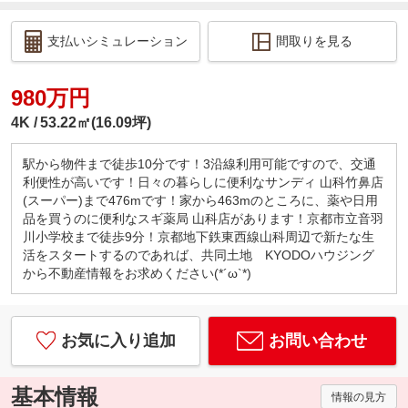
支払いシミュレーション
間取りを見る
980万円
4K
53.22㎡(16.09坪)
駅から物件まで徒歩10分です！3沿線利用可能ですので、交通
利便性が高いです！日々の暮らしに便利なサンディ 山科竹鼻店
(スーパー)まで476mです！家から463mのところに、薬や日用
品を買うのに便利なスギ薬局 山科店があります！京都市立音羽
川小学校まで徒歩9分！京都地下鉄東西線山科周辺で新たな生
活をスタートするのであれば、共同土地 KYODOハウジング
から不動産情報をお求めください(*´ω`*)
お気に入り追加
お問い合わせ
基本情報
情報の見方