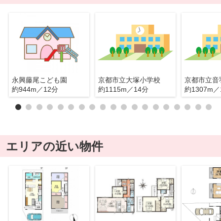
永興藤尾こども園
京都市立大塚小学校
京都市立音
約944m／12分
約1115m／14分
約1307m／
エリアの近い物件