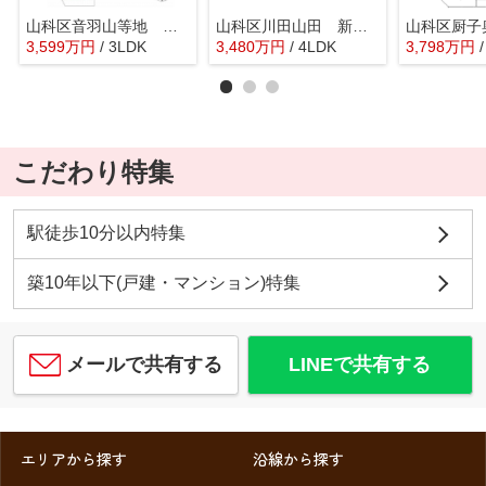
山科区音羽山等地 築後未入居モデルハウス
山科区川田山田 新築戸建
3,599
万
円
/ 3LDK
3,480
万
円
/ 4LDK
3,798
万
円
こだわり特集
駅徒歩10分以内特集
築10年以下(戸建・マンション)特集
メールで共有する
LINEで共有する
エリアから探す
沿線から探す