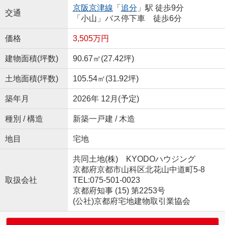
京阪京津線
「
追分
」駅 徒歩9分
交通
「小山」バス停下車 徒歩6分
価格
3,505万円
建物面積(坪数)
90.67㎡(27.42坪)
土地面積(坪数)
105.54㎡(31.92坪)
築年月
2026年 12月(予定)
種別 / 構造
新築一戸建 / 木造
地目
宅地
共同土地(株) KYODOハウジング
京都府京都市山科区北花山中道町5-8
取扱会社
TEL:075-501-0023
京都府知事 (15) 第2253号
(公社)京都府宅地建物取引業協会