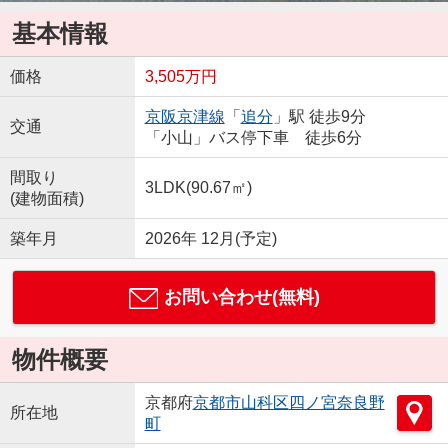
基本情報
価格
3,505万円
京阪京津線
「
追分
」駅 徒歩9分
交通
「小山」バス停下車 徒歩6分
間取り
3LDK(90.67㎡)
(建物面積)
築年月
2026年 12月(予定)
お問い合わせ(無料)
物件概要
京都府
京都市山科区
四ノ宮奈良野
所在地
町