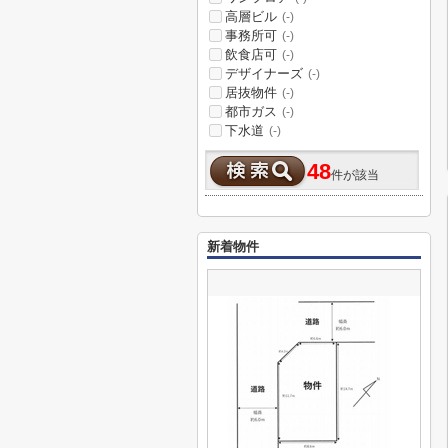
高層ビル
(-)
事務所可
(-)
飲食店可
(-)
デザイナーズ
(-)
居抜物件
(-)
都市ガス
(-)
下水道
(-)
48
件が該当
新着物件