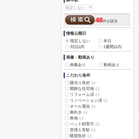
48
件が該当
情報公開日
指定しない
本日
3日以内
1週間以内
画像・動画あり
画像あり
動画あり
こだわり条件
陽当り良好
(-)
閑静な住宅地
(-)
リフォーム済
(-)
リノベーション済
(-)
オール電化
(-)
南向き
(-)
角地
(-)
ペット飼育可
(-)
管理人常駐
(-)
眺望良好
(-)