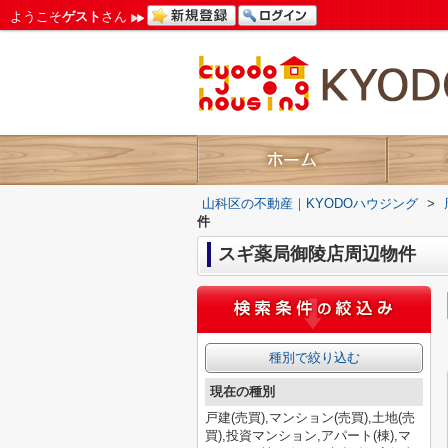
ようこそ
ゲスト
さん
山科区の不動産｜KYODOハウジング
>
件
スギ薬局御陵店周辺物件
種別で絞り込む
現在の種別
戸建(売買),マンション(売買),土地(売
買),投資マンション,アパート(棟),マ