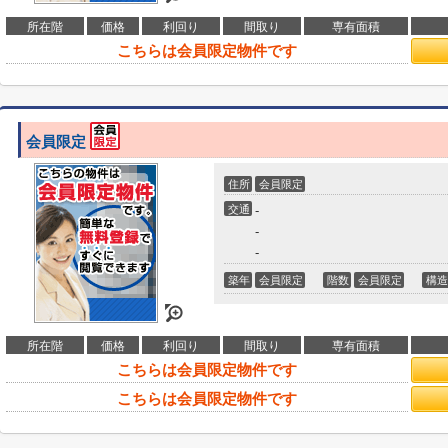
所在階
価格
利回り
間取り
専有面積
こちらは会員限定物件です
会員限定
住所
会員限定
交通
-
-
-
築年
会員限定
階数
会員限定
構造
所在階
価格
利回り
間取り
専有面積
こちらは会員限定物件です
こちらは会員限定物件です