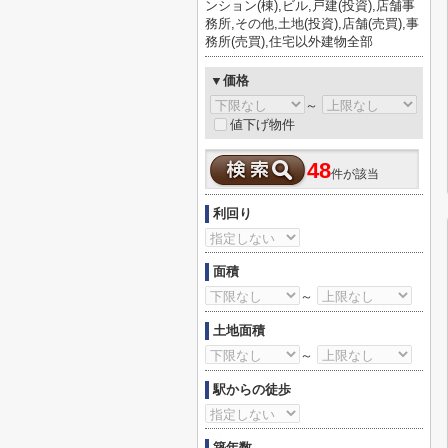
ンション(棟),ビル,戸建(投資),店舗事
務所,その他,土地(投資),店舗(売買),事
務所(売買),住宅以外建物全部
▼価格
～
値下げ物件
48
件が該当
利回り
面積
～
土地面積
～
駅からの徒歩
築年数