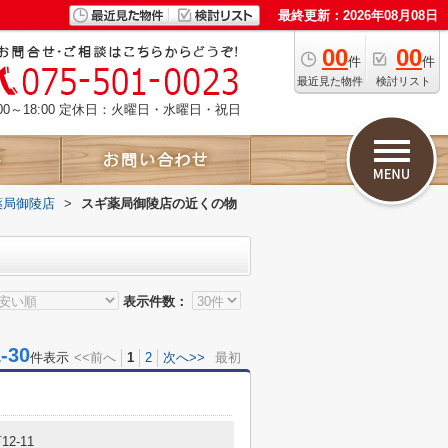
最終更新：2026年08月08日
00
00
件
件
最近見た物件
検討リスト
00～18:00 定休日：火曜日・水曜日・祝日
薬局御陵店
>
スギ薬局御陵店の近くの物
表示件数：
30
件表示
<<前へ
1
2
次へ>>
最初
町
12-11