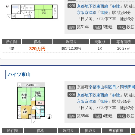
交通
京都地下鉄東西線
「
御陵
」駅 徒
京阪京津線
「
御陵
」駅 徒歩4分
「日ノ岡」バス停下車 徒歩3分
築51年
6階建
鉄筋
築年
階数
構造
所在階
価格
利回り
間取り
専有面積
320
万円
4階
想定12.00%
1K
20.27㎡
ハイツ東山
京都府
京都市山科区
日ノ岡朝田
住所
交通
京都地下鉄東西線
「
御陵
」駅 徒
京阪京津線
「
御陵
」駅 徒歩5分
「日ノ岡」バス停下車 徒歩2分
築55年
4階建
鉄筋
築年
階数
構造
所在階
価格
利回り
間取り
専有面積