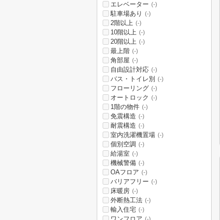
エレベーター
(-)
駐車場あり
(-)
2階以上
(-)
10階以上
(-)
20階以上
(-)
最上階
(-)
角部屋
(-)
自由設計対応
(-)
バス・トイレ別
(-)
フローリング
(-)
オートロック
(-)
1階の物件
(-)
免震構造
(-)
耐震構造
(-)
室内洗濯機置場
(-)
個別空調
(-)
給湯室
(-)
機械警備
(-)
OAフロア
(-)
バリアフリー
(-)
床暖房
(-)
外断熱工法
(-)
輸入住宅
(-)
ワンフロア
(-)