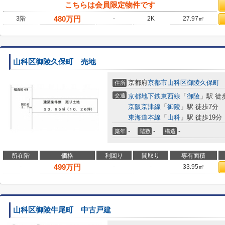
こちらは会員限定物件です
480
万円
3階
-
2K
27.97㎡
山科区御陵久保町 売地
京都府
京都市山科区
御陵久保町
住所
交通
京都地下鉄東西線
「
御陵
」駅 徒
京阪京津線
「
御陵
」駅 徒歩7分
東海道本線
「
山科
」駅 徒歩19分
-
-
-
築年
階数
構造
所在階
価格
利回り
間取り
専有面積
499
万円
-
-
-
33.95㎡
山科区御陵牛尾町 中古戸建