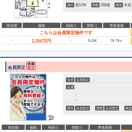
築53年
2階建
木造
築年
階数
構造
所在階
価格
利回り
間取り
専有面積
こちらは会員限定物件です
2,250
万円
-
-
5LDK
78.79㎡
会員限定
住所
会員限定
交通
-
-
-
築年
会員限定
階数
会員限定
構造
所在階
価格
利回り
間取り
専有面積