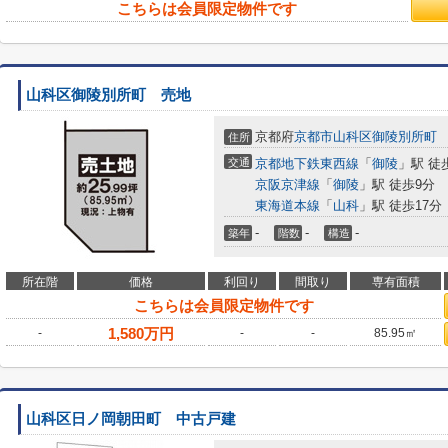
こちらは会員限定物件です
山科区御陵別所町 売地
京都府
京都市山科区
御陵別所町
住所
交通
京都地下鉄東西線
「
御陵
」駅 徒
京阪京津線
「
御陵
」駅 徒歩9分
東海道本線
「
山科
」駅 徒歩17分
-
-
-
築年
階数
構造
所在階
価格
利回り
間取り
専有面積
こちらは会員限定物件です
1,580
万円
-
-
-
85.95㎡
山科区日ノ岡朝田町 中古戸建