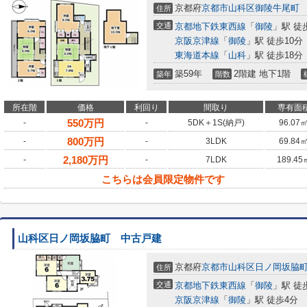
京都府
京都市山科区
御陵牛尾町
住所
交通
京都地下鉄東西線
「
御陵
」駅 徒
京阪京津線
「
御陵
」駅 徒歩10分
東海道本線
「
山科
」駅 徒歩18分
築59年
2階建 地下1階
築年
階数
所在階
価格
利回り
間取り
専有面
550
万円
-
-
5DK＋1S(納戸)
96.07
800
万円
-
-
3LDK
69.84
2,180
万円
-
-
7LDK
189.45
こちらは会員限定物件です
山科区日ノ岡坂脇町 中古戸建
京都府
京都市山科区
日ノ岡坂脇
住所
交通
京都地下鉄東西線
「
御陵
」駅 徒
京阪京津線
「
御陵
」駅 徒歩4分