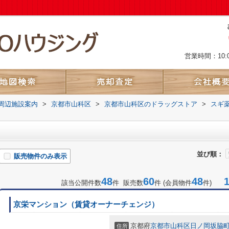
営業時間：10:
周辺施設案内
>
京都市山科区
>
京都市山科区のドラッグストア
>
スギ
並び順：
販売物件のみ表示
48
60
48
1-
該当公開件数
件 販売数
件 (会員物件
件)
京栄マンション（賃貸オーナーチェンジ）
京都府
京都市山科区
日ノ岡坂脇
住所