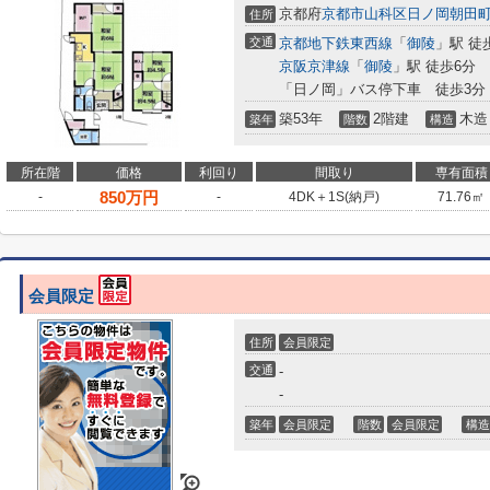
京都府
京都市山科区
日ノ岡朝田
住所
交通
京都地下鉄東西線
「
御陵
」駅 徒
京阪京津線
「
御陵
」駅 徒歩6分
「日ノ岡」バス停下車 徒歩3分
築53年
2階建
木造
築年
階数
構造
所在階
価格
利回り
間取り
専有面積
850
万円
-
-
4DK＋1S(納戸)
71.76㎡
会員限定
住所
会員限定
交通
-
-
築年
会員限定
階数
会員限定
構造