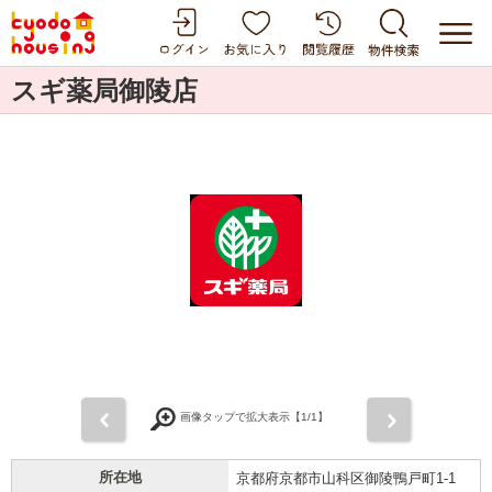
スギ薬局御陵店
前
次
画像タップで拡大表示【
1
/1】
所在地
京都府京都市山科区御陵鴨戸町1-1