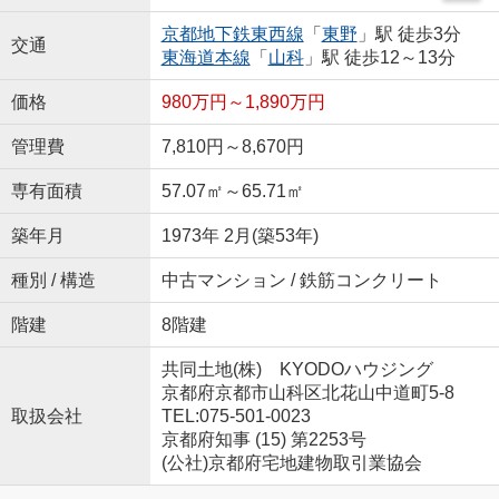
京都地下鉄東西線
「
東野
」駅 徒歩3分
交通
東海道本線
「
山科
」駅 徒歩12～13分
価格
980万円～1,890万円
管理費
7,810円～8,670円
専有面積
57.07㎡～65.71㎡
築年月
1973年 2月(築53年)
種別 / 構造
中古マンション / 鉄筋コンクリート
階建
8階建
共同土地(株) KYODOハウジング
京都府京都市山科区北花山中道町5-8
取扱会社
TEL:075-501-0023
京都府知事 (15) 第2253号
(公社)京都府宅地建物取引業協会