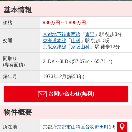
基本情報
価格
980万円～1,890万円
京都地下鉄東西線
「
東野
」駅 徒歩3分
交通
東海道本線
「
山科
」駅 徒歩13分
京阪京津線
「
京阪山科
」駅 徒歩12分
間取り
2LDK～3LDK(57.07㎡～65.71㎡)
(専有面積)
築年月
1973年 2月(築53年)
お問い合わせ(無料)
物件概要
所在地
京都府
京都市山科区
音羽野田町
1-6