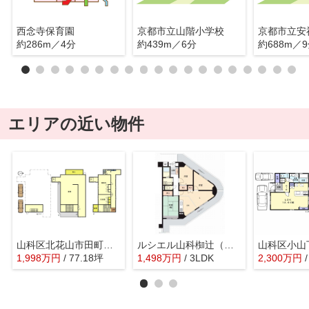
西念寺保育園
京都市立山階小学校
京都市立安
約286m／4分
約439m／6分
約688m／
エリアの近い物件
山科区北花山市田町 中古倉庫付き事務所
ルシエル山科椥辻（賃貸オーナーチェンジ）
1,998
万
円
/ 77.18坪
1,498
万
円
/ 3LDK
2,300
万
円