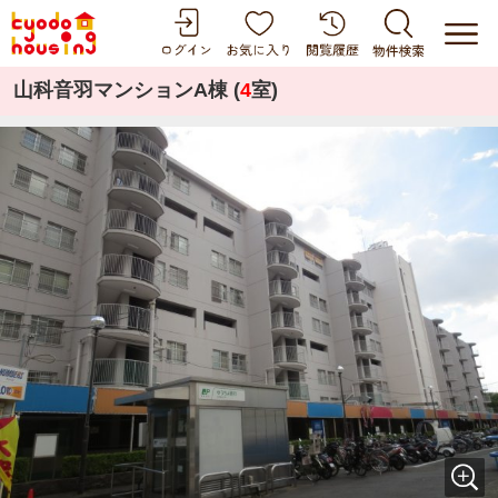
山科音羽マンションA棟 (
4
室)