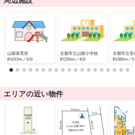
周辺施設
山階保育所
京都市立山階小学校
京都市立安
約433m／6分
約256m／4分
約386m／
エリアの近い物件