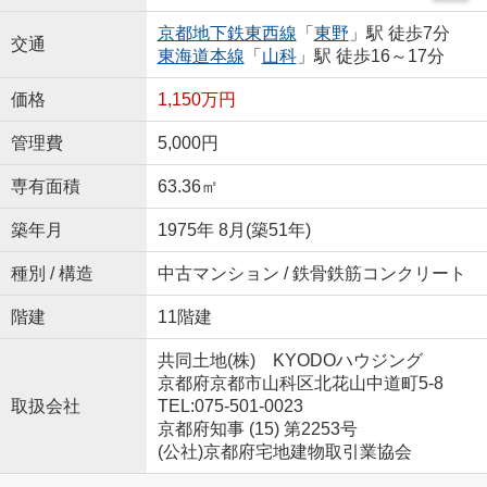
京都地下鉄東西線
「
東野
」駅 徒歩7分
交通
東海道本線
「
山科
」駅 徒歩16～17分
価格
1,150万円
管理費
5,000円
専有面積
63.36㎡
築年月
1975年 8月(築51年)
種別 / 構造
中古マンション / 鉄骨鉄筋コンクリート
階建
11階建
共同土地(株) KYODOハウジング
京都府京都市山科区北花山中道町5-8
取扱会社
TEL:075-501-0023
京都府知事 (15) 第2253号
(公社)京都府宅地建物取引業協会