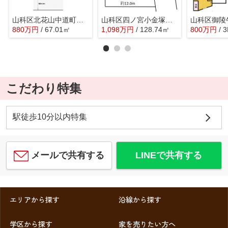
山科区北花山中道町 売地
山科区四ノ宮小金塚 売地
880
万
円
/ 67.01㎡
1,098
万
円
/ 128.74㎡
800
万
円
/ 
こだわり特集
駅徒歩10分以内特集
メールで共有する
LINEで共有する
エリアから探す
沿線から探す
学区から探す
家を売りたい方へ