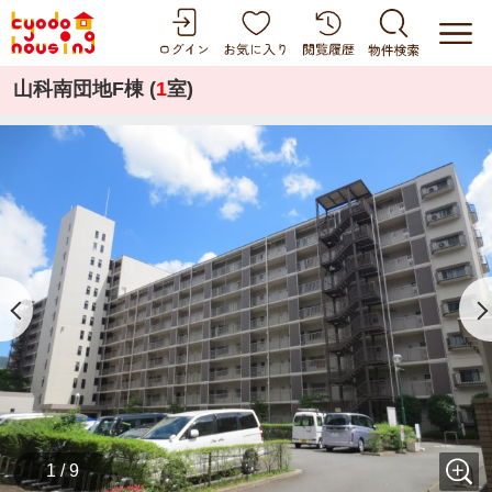
山科南団地F棟 (
1
室)
1 / 9