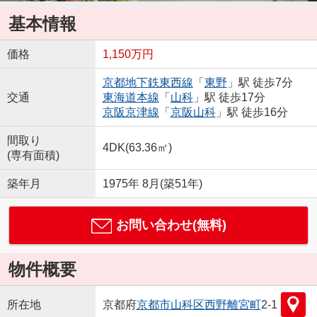
基本情報
価格
1,150万円
京都地下鉄東西線
「
東野
」駅 徒歩7分
交通
東海道本線
「
山科
」駅 徒歩17分
京阪京津線
「
京阪山科
」駅 徒歩16分
間取り
4DK(63.36㎡)
(専有面積)
築年月
1975年 8月(築51年)
お問い合わせ(無料)
物件概要
所在地
京都府
京都市山科区
西野離宮町
2-1