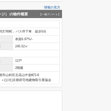
情報の見方
ンジ）
の物件概要
【一棟アパート】
宅打明町」バス停下車 徒歩5分
表面6.97%/-
積
245.52㎡
数
12戸
2階建
都市山科区北花山中道町5-8
号
(公社)京都府宅地建物取引業協会