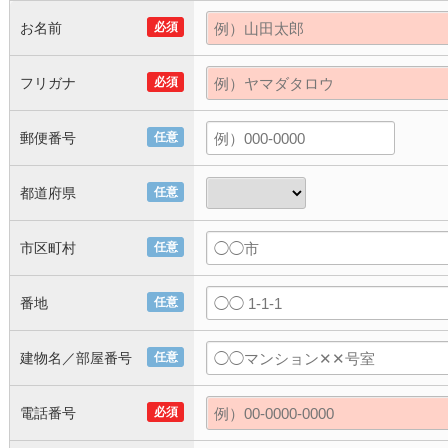
お名前
必須
フリガナ
必須
郵便番号
任意
都道府県
任意
市区町村
任意
番地
任意
建物名／部屋番号
任意
電話番号
必須