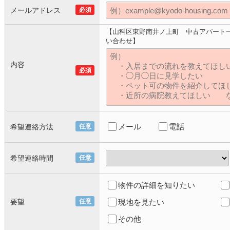
メールアドレス
必須
【山科区東野南井ノ上町 中古アパート
い合わせ】
内容
必須
メール
電話
希望連絡方法
任意
希望連絡時間
任意
物件の詳細を知りたい
要望
任意
現地を見たい
その他