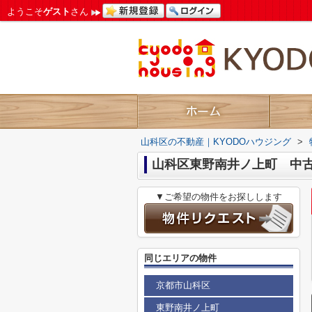
ようこそ
ゲスト
さん
山科区の不動産｜KYODOハウジング
>
山科区東野南井ノ上町 中
▼ご希望の物件をお探しします
同じエリアの物件
京都市山科区
東野南井ノ上町