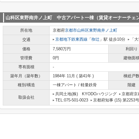
山科区東野南井ノ上町 中古アパート一棟（賃貸オーナーチェ
所在地
京都府
京都市山科区
東野南井ノ上町
京都地下鉄東西線
「
椥辻
」駅 徒歩10分
「大
交通
価格
7,580万円
利回り
管理費
0円
建物面
専有面積
-
築年月（築年数）
1984年 11月 ( 築41年 )
棟総戸
種別/構造
一棟アパート / 軽量鉄骨
階建
共同土地(株) KYODOハウジング
京都府京
取扱会社
TEL:075-501-0023
京都府知事 (15) 第2253