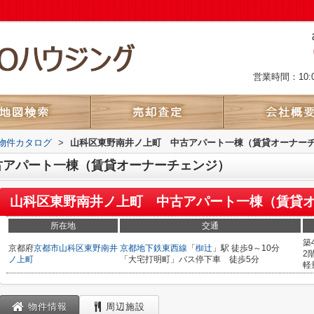
営業時間：10:
物件カタログ
>
山科区東野南井ノ上町 中古アパート一棟（賃貸オーナー
古アパート一棟（賃貸オーナーチェンジ）
山科区東野南井ノ上町 中古アパート一棟（賃貸
所在地
交通
築
京都府
京都市山科区
東野南井
京都地下鉄東西線
「
椥辻
」駅 徒歩9～10分
2
ノ上町
「大宅打明町」バス停下車 徒歩5分
軽
物件情報
周辺施設