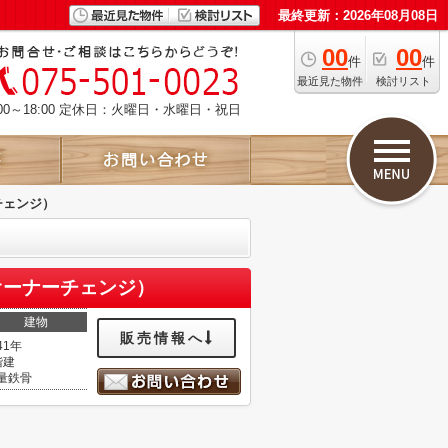
最終更新：2026年08月08日
00
00
件
件
最近見た物件
検討リスト
00～18:00 定休日：火曜日・水曜日・祝日
チェンジ）
オーナーチェンジ）
建物
販売情報へ
41年
階建
量鉄骨