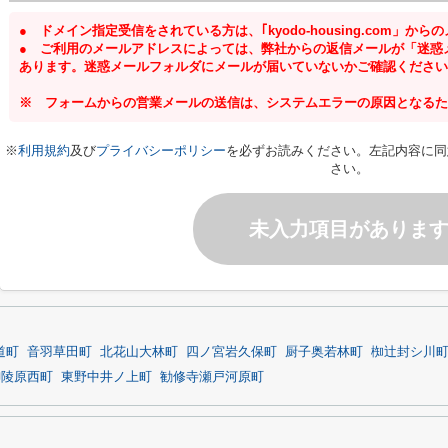
● ドメイン指定受信をされている方は、｢kyodo-housing.com」
● ご利用のメールアドレスによっては、弊社からの返信メールが「迷惑
あります。迷惑メールフォルダにメールが届いていないかご確認ください
※ フォームからの営業メールの送信は、システムエラーの原因となるた
※
利用規約
及び
プライバシーポリシー
を必ずお読みください。左記内容に同
さい。
未入力項目がありま
道町
音羽草田町
北花山大林町
四ノ宮岩久保町
厨子奥若林町
椥辻封シ川
御陵原西町
東野中井ノ上町
勧修寺瀬戸河原町