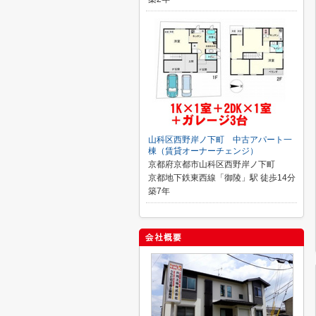
山科区西野岸ノ下町 中古アパート一
棟（賃貸オーナーチェンジ）
京都府京都市山科区西野岸ノ下町
京都地下鉄東西線「御陵」駅 徒歩14分
築7年