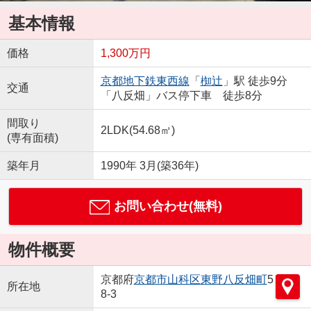
基本情報
価格
1,300万円
京都地下鉄東西線
「
椥辻
」駅 徒歩9分
交通
「八反畑」バス停下車 徒歩8分
間取り
2LDK(54.68㎡)
(専有面積)
築年月
1990年 3月(築36年)
お問い合わせ(無料)
物件概要
京都府
京都市山科区
東野八反畑町
5
所在地
8-3