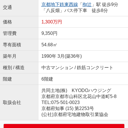
京都地下鉄東西線
「
椥辻
」駅 徒歩9分
交通
「八反畑」バス停下車 徒歩8分
価格
1,300万円
管理費
9,350円
専有面積
54.68㎡
築年月
1990年 3月(築36年)
種別 / 構造
中古マンション / 鉄筋コンクリート
階建
6階建
共同土地(株) KYODOハウジング
京都府京都市山科区北花山中道町5-8
取扱会社
TEL:075-501-0023
京都府知事 (15) 第2253号
(公社)京都府宅地建物取引業協会