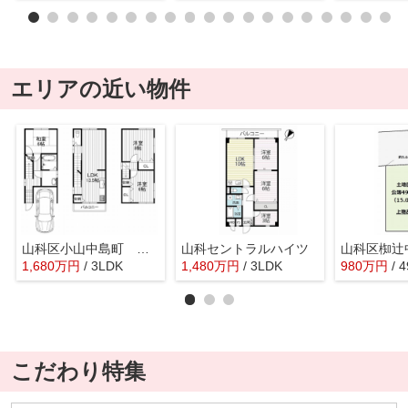
エリアの近い物件
山科区小山中島町 中古戸建
山科セントラルハイツ
1,680
万
円
/ 3LDK
1,480
万
円
/ 3LDK
980
万
円
/ 
こだわり特集