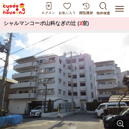
シャルマンコーポ山科なぎの辻 (
3
室)