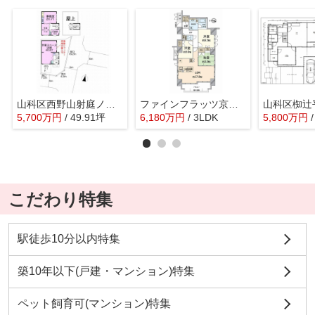
山科区西野山射庭ノ上町 中古店舗・事務所
ファインフラッツ京都山科
5,700
万
円
/ 49.91坪
6,180
万
円
/ 3LDK
5,800
万
円
こだわり特集
駅徒歩10分以内特集
築10年以下(戸建・マンション)特集
ペット飼育可(マンション)特集