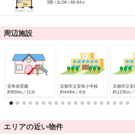
3階
68.84㎡
3LDK
周辺施設
安朱保育園
京都市立安朱小学校
京都市立安
約850m／11分
約449m／6分
約1235m／
エリアの近い物件