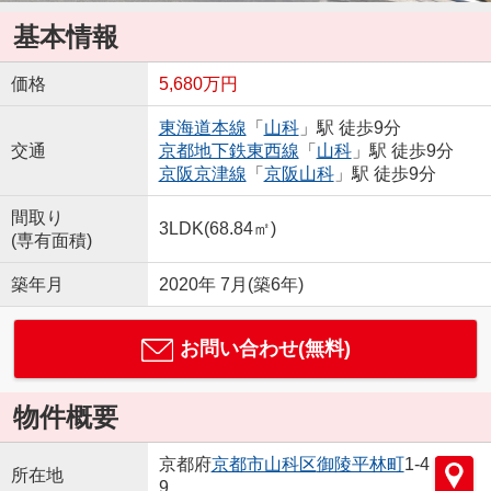
基本情報
価格
5,680万円
東海道本線
「
山科
」駅 徒歩9分
交通
京都地下鉄東西線
「
山科
」駅 徒歩9分
京阪京津線
「
京阪山科
」駅 徒歩9分
間取り
3LDK(68.84㎡)
(専有面積)
築年月
2020年 7月(築6年)
お問い合わせ(無料)
物件概要
京都府
京都市山科区
御陵平林町
1-4
所在地
9