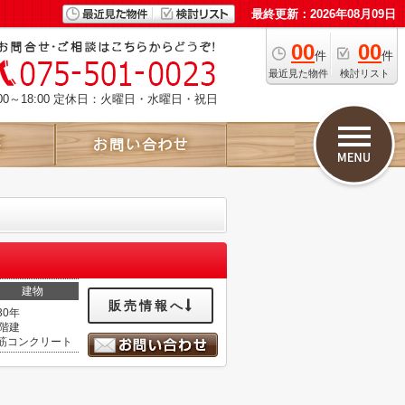
最終更新：2026年08月09日
00
00
件
件
最近見た物件
検討リスト
00～18:00 定休日：火曜日・水曜日・祝日
建物
販売情報へ
30年
0階建
筋コンクリート