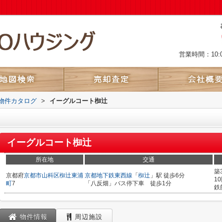
営業時間：10:
物件カタログ
>
イーグルコート椥辻
イーグルコート椥辻
所在地
交通
築
京都府
京都市山科区
椥辻東浦
京都地下鉄東西線
「
椥辻
」駅 徒歩6分
1
町
7
「八反畑」バス停下車 徒歩1分
鉄
物件情報
周辺施設