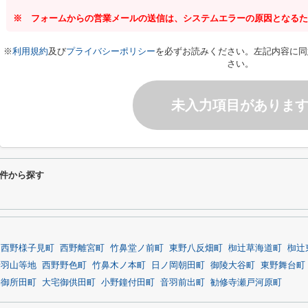
※ フォームからの営業メールの送信は、システムエラーの原因となるた
※
利用規約
及び
プライバシーポリシー
を必ずお読みください。左記内容に同
さい。
未入力項目がありま
件から探す
西野様子見町
西野離宮町
竹鼻堂ノ前町
東野八反畑町
椥辻草海道町
椥辻
音羽山等地
西野野色町
竹鼻木ノ本町
日ノ岡朝田町
御陵大谷町
東野舞台町
宅御所田町
大宅御供田町
小野鐘付田町
音羽前出町
勧修寺瀬戸河原町