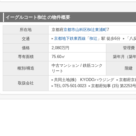
イーグルコート椥辻
の物件概要
所在地
京都府
京都市山科区
椥辻東浦町
7
京都地下鉄東西線
「
椥辻
」駅 徒歩6分
「八
交通
価格
2,080万円
管理費
専有面積
75.60㎡
築年月（築
中古マンション / 鉄筋コンク
種別/構造
階建
リート
共同土地(株) KYODOハウジング
京都府京
取扱会社
TEL:075-501-0023
京都府知事 (15) 第2253