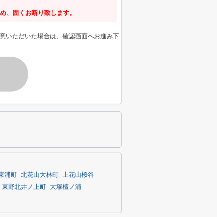
め、固くお断り致します。
意いただいた場合は、確認画面へお進み下
す
東浦町
北花山大林町
上花山桜谷
東野北井ノ上町
大塚檀ノ浦