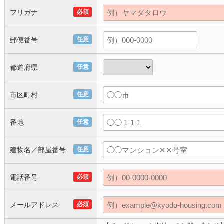
フリガナ
必須
郵便番号
任意
都道府県
任意
市区町村
任意
番地
任意
建物名／部屋番号
任意
電話番号
必須
メールアドレス
必須