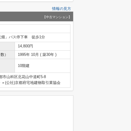
情報の見方
【中古マンション】
反畑」バス停下車 徒歩1分
14,800円
年数）
1995年 10月 ( 築30年 )
10階建
都市山科区北花山中道町5-8
号
(公社)京都府宅地建物取引業協会