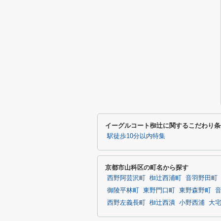
イーグルコート椥辻に関するこだわり条
駅徒歩10分以内特集
京都市山科区の町名から探す
西野阿芸沢町
椥辻西浦町
音羽野田町
御陵平林町
東野門口町
東野森野町
西野左義長町
椥辻西潰
小野西浦
大