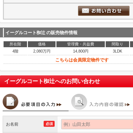
イーグルコート椥辻
の販売物件情報
所在階
価格
管理費・共益費
間取り
4階
2,080万円
14,800円
3LDK
こちらは会員限定物件です
イーグルコート椥辻
へのお問い合わせ
お名前
必須