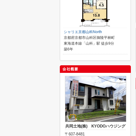
シャリエ京都山科North
京都府京都市山科区御陵平林町
東海道本線「山科」駅 徒歩9分
築6年
共同土地(株) KYODOハウジング
〒607-8481