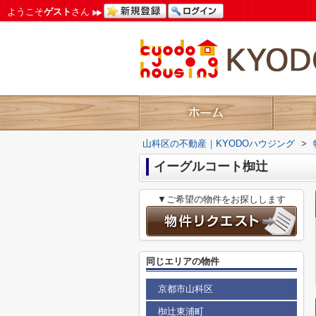
ようこそ
ゲスト
さん
山科区の不動産｜KYODOハウジング
>
イーグルコート椥辻
▼ご希望の物件をお探しします
同じエリアの物件
京都市山科区
椥辻東浦町