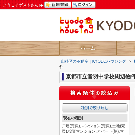
ようこそ
ゲスト
さん
山科区の不動産｜KYODOハウジング
>
件
京都市立音羽中学校周辺物
種別で絞り込む
現在の種別
戸建(売買),マンション(売買),土地(売
買),投資マンション,アパート(棟),マ