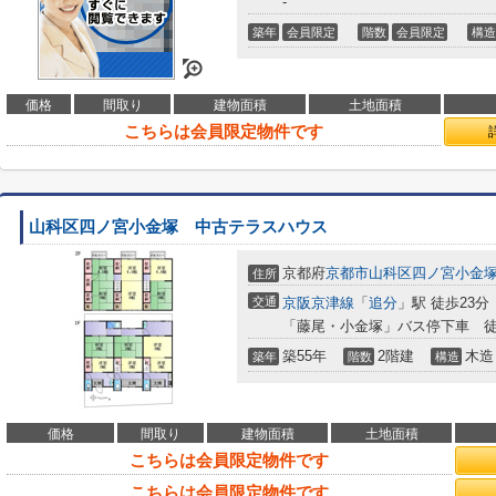
-
築年
会員限定
階数
会員限定
構造
価格
間取り
建物面積
土地面積
こちらは会員限定物件です
山科区四ノ宮小金塚 中古テラスハウス
京都府
京都市山科区
四ノ宮小金
住所
交通
京阪京津線
「
追分
」駅 徒歩23分
「藤尾・小金塚」バス停下車 徒
築55年
2階建
木造
築年
階数
構造
価格
間取り
建物面積
土地面積
こちらは会員限定物件です
こちらは会員限定物件です