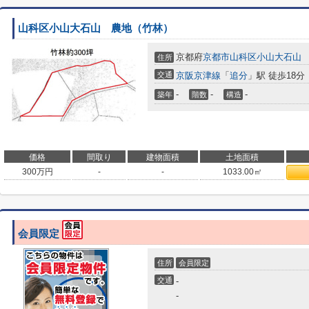
山科区小山大石山 農地（竹林）
京都府
京都市山科区
小山大石山
住所
交通
京阪京津線
「
追分
」駅 徒歩18分
-
-
-
築年
階数
構造
価格
間取り
建物面積
土地面積
300
万円
-
-
1033.00㎡
会員限定
住所
会員限定
交通
-
-