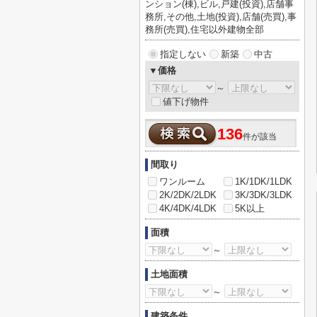
ンション(棟),ビル,戸建(投資),店舗事
務所,その他,土地(投資),店舗(売買),事
務所(売買),住宅以外建物全部
指定しない
新築
中古
▼価格
～
値下げ物件
136
件が該当
間取り
ワンルーム
1K/1DK/1LDK
2K/2DK/2LDK
3K/3DK/3LDK
4K/4DK/4LDK
5K以上
面積
～
土地面積
～
建築条件