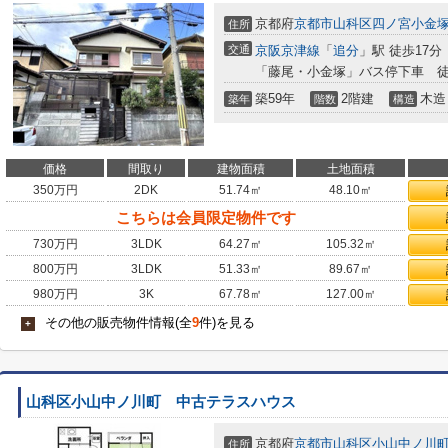
京都府
京都市山科区
四ノ宮小金
住所
交通
京阪京津線
「
追分
」駅 徒歩17分
「藤尾・小金塚」バス停下車 徒
築59年
2階建
木造
築年
階数
構造
価格
間取り
建物面積
土地面積
350
万円
2DK
51.74㎡
48.10㎡
こちらは会員限定物件です
730
万円
3LDK
64.27㎡
105.32㎡
800
万円
3LDK
51.33㎡
89.67㎡
980
万円
3K
67.78㎡
127.00㎡
その他の販売物件情報(全
9
件)を見る
+
山科区小山中ノ川町 中古テラスハウス
京都府
京都市山科区
小山中ノ川
住所