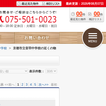
最終更新：2026年08月07日
00
00
件
件
最近見た物件
検討リスト
00～18:00 定休日：火曜日・水曜日・祝日
中学校
>
京都市立音羽中学校の近くの物
表示件数：
表示
<<前へ
1
2
3
4
5
次へ>>
最初
谷