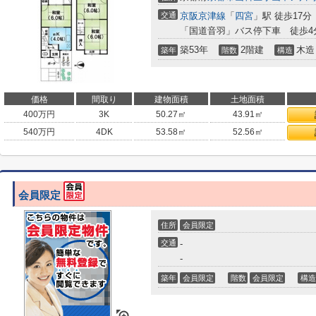
交通
京阪京津線
「
四宮
」駅 徒歩17分
「国道音羽」バス停下車 徒歩4
築53年
2階建
木造
築年
階数
構造
価格
間取り
建物面積
土地面積
400
万円
3K
50.27㎡
43.91㎡
540
万円
4DK
53.58㎡
52.56㎡
会員限定
住所
会員限定
交通
-
-
築年
会員限定
階数
会員限定
構造