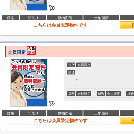
価格
間取り
建物面積
土地面積
こちらは会員限定物件です
会員限定
住所
会員限定
交通
-
-
-
築年
会員限定
階数
会員限定
構造
価格
間取り
建物面積
土地面積
こちらは会員限定物件です