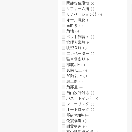
閑静な住宅地
(-)
リフォーム済
(-)
リノベーション済
(-)
オール電化
(-)
南向き
(-)
角地
(-)
ペット飼育可
(-)
管理人常駐
(-)
眺望良好
(-)
エレベーター
(-)
駐車場あり
(-)
2階以上
(-)
10階以上
(-)
20階以上
(-)
最上階
(-)
角部屋
(-)
自由設計対応
(-)
バス・トイレ別
(-)
フローリング
(-)
オートロック
(-)
1階の物件
(-)
免震構造
(-)
耐震構造
(-)
室内洗濯機置場