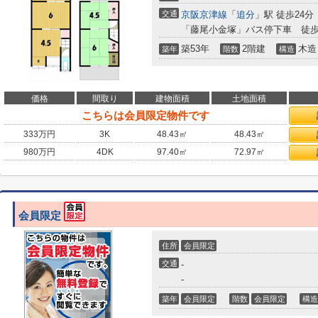
交通
京阪京津線
「
追分
」駅 徒歩24分
「藤尾小金塚」バス停下車 徒歩
築53年
2階建
木造
築年
階数
構造
価格
間取り
建物面積
土地面積
こちらは会員限定物件です
333
万円
3K
48.43㎡
48.43㎡
980
万円
4DK
97.40㎡
72.97㎡
会員限定
住所
会員限定
交通
-
-
築年
会員限定
階数
会員限定
構造