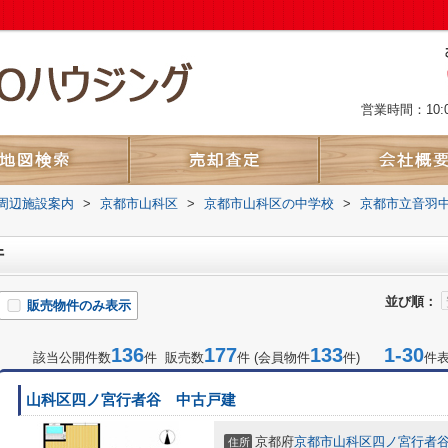
営業時間：10:
周辺施設案内
>
京都市山科区
>
京都市山科区の中学校
>
京都市立音羽
件
並び順：
販売物件のみ表示
136
177
133
1-30
該当公開件数
件 販売数
件 (会員物件
件)
件
山科区四ノ宮行者谷 中古戸建
京都府
京都市山科区
四ノ宮行者
住所