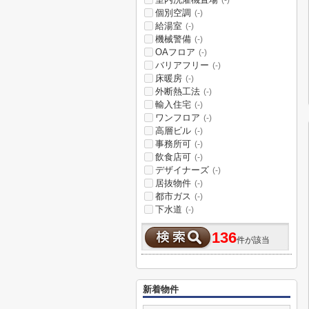
(-)
個別空調
(-)
給湯室
(-)
機械警備
(-)
OAフロア
(-)
バリアフリー
(-)
床暖房
(-)
外断熱工法
(-)
輸入住宅
(-)
ワンフロア
(-)
高層ビル
(-)
事務所可
(-)
飲食店可
(-)
デザイナーズ
(-)
居抜物件
(-)
都市ガス
(-)
下水道
(-)
136
件が該当
新着物件