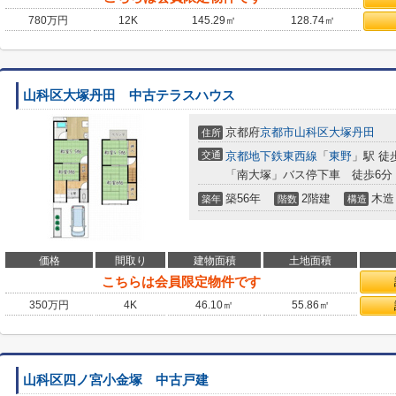
780
万円
12K
145.29㎡
128.74㎡
山科区大塚丹田 中古テラスハウス
京都府
京都市山科区
大塚丹田
住所
交通
京都地下鉄東西線
「
東野
」駅 徒
「南大塚」バス停下車 徒歩6分
築56年
2階建
木造
築年
階数
構造
価格
間取り
建物面積
土地面積
こちらは会員限定物件です
350
万円
4K
46.10㎡
55.86㎡
山科区四ノ宮小金塚 中古戸建