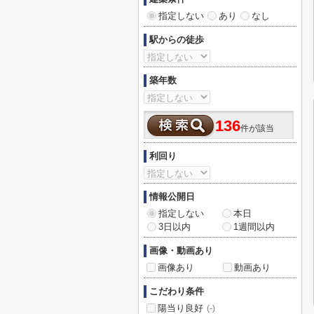
指定しない
あり
なし
駅からの徒歩
築年数
136
件が該当
利回り
情報公開日
指定しない
本日
3日以内
1週間以内
画像・動画あり
画像あり
動画あり
こだわり条件
陽当り良好
(-)