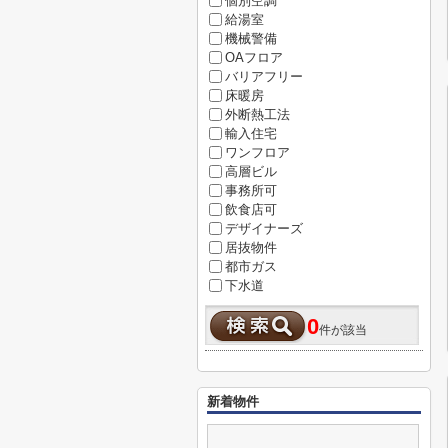
個別空調
給湯室
機械警備
OAフロア
バリアフリー
床暖房
外断熱工法
輸入住宅
ワンフロア
高層ビル
事務所可
飲食店可
デザイナーズ
居抜物件
都市ガス
下水道
0
件が該当
新着物件