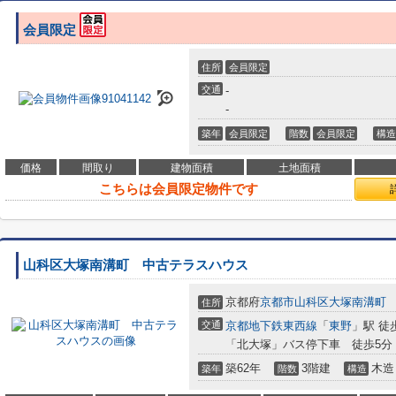
会員限定
住所
会員限定
交通
-
-
築年
会員限定
階数
会員限定
構造
価格
間取り
建物面積
土地面積
こちらは会員限定物件です
山科区大塚南溝町 中古テラスハウス
京都府
京都市山科区
大塚南溝町
住所
交通
京都地下鉄東西線
「
東野
」駅 徒
「北大塚」バス停下車 徒歩5分
築62年
3階建
木造
築年
階数
構造