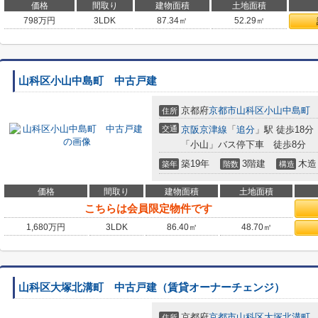
価格
間取り
建物面積
土地面積
798
万円
3LDK
87.34㎡
52.29㎡
山科区小山中島町 中古戸建
京都府
京都市山科区
小山中島町
住所
交通
京阪京津線
「
追分
」駅 徒歩18分
「小山」バス停下車 徒歩8分
築19年
3階建
木造
築年
階数
構造
価格
間取り
建物面積
土地面積
こちらは会員限定物件です
1,680
万円
3LDK
86.40㎡
48.70㎡
山科区大塚北溝町 中古戸建（賃貸オーナーチェンジ）
京都府
京都市山科区
大塚北溝町
住所