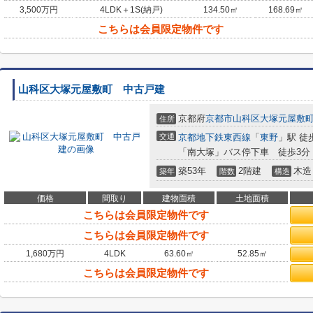
3,500
万円
4LDK＋1S(納戸)
134.50㎡
168.69㎡
こちらは会員限定物件です
山科区大塚元屋敷町 中古戸建
京都府
京都市山科区
大塚元屋敷
住所
交通
京都地下鉄東西線
「
東野
」駅 徒
「南大塚」バス停下車 徒歩3分
築53年
2階建
木造
築年
階数
構造
価格
間取り
建物面積
土地面積
こちらは会員限定物件です
こちらは会員限定物件です
1,680
万円
4LDK
63.60㎡
52.85㎡
こちらは会員限定物件です