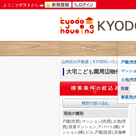
ようこそ
ゲスト
さん
山科区の不動産｜KYODOハウジング
>
戸建(売買
大宅こども園周辺物件
マンショ
土地(売買
投資
事業用(
種別で絞り込む
現在の種別
戸建(売買),マンション(売買),土地(売
買),投資マンション,アパート(棟),マ
ンション(棟),ビル,戸建(投資),店舗事