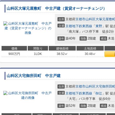
山科区大塚元屋敷町 中古戸建（賃貸オーナーチェンジ）
京都府
京都市山科区
大塚元屋敷
住所
交通
京都地下鉄東西線
「
東野
」駅 徒
「南大塚」バス停下車 徒歩2分
築40年
2階建
木造
築年
階数
構造
価格
間取り
建物面積
土地面積
900
万円
1LDK
38.52㎡
30.48㎡
山科区大宅御所田町 中古戸建
京都府
京都市山科区
大宅御所田
住所
交通
京都地下鉄東西線
「
椥辻
」駅 徒
「大宅」バス停下車 徒歩6分
築52年
2階建
木造
築年
階数
構造