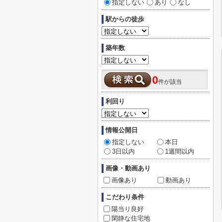
指定しない
あり
なし
駅からの徒歩
築年数
0
件が該当
利回り
情報公開日
指定しない
本日
3日以内
1週間以内
画像・動画あり
画像あり
動画あり
こだわり条件
陽当り良好
閑静な住宅地