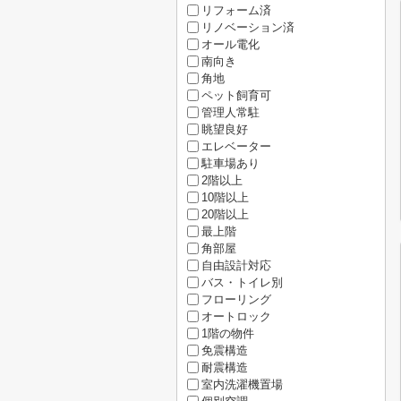
リフォーム済
リノベーション済
オール電化
南向き
角地
ペット飼育可
管理人常駐
眺望良好
エレベーター
駐車場あり
2階以上
10階以上
20階以上
最上階
角部屋
自由設計対応
バス・トイレ別
フローリング
オートロック
1階の物件
免震構造
耐震構造
室内洗濯機置場