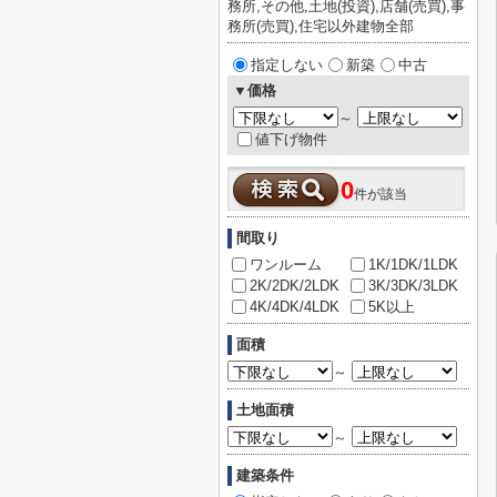
務所,その他,土地(投資),店舗(売買),事
務所(売買),住宅以外建物全部
指定しない
新築
中古
▼価格
～
値下げ物件
0
件が該当
間取り
ワンルーム
1K/1DK/1LDK
2K/2DK/2LDK
3K/3DK/3LDK
4K/4DK/4LDK
5K以上
面積
～
土地面積
～
建築条件