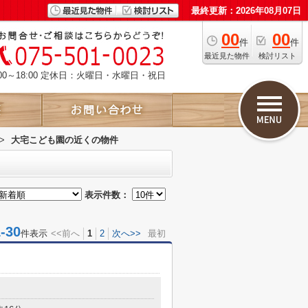
最終更新：2026年08月07日
00
00
件
件
最近見た物件
検討リスト
00～18:00 定休日：火曜日・水曜日・祝日
>
大宅こども園の近くの物件
表示件数：
30
件表示
<<前へ
1
2
次へ>>
最初