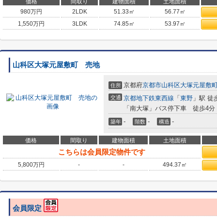
価格
間取り
建物面積
土地面積
980
万円
2LDK
51.33㎡
56.77㎡
1,550
万円
3LDK
74.85㎡
53.97㎡
山科区大塚元屋敷町 売地
京都府
京都市山科区
大塚元屋敷
住所
交通
京都地下鉄東西線
「
東野
」駅 徒
「南大塚」バス停下車 徒歩4分
-
-
-
築年
階数
構造
価格
間取り
建物面積
土地面積
こちらは会員限定物件です
5,800
万円
-
-
494.37㎡
会員限定