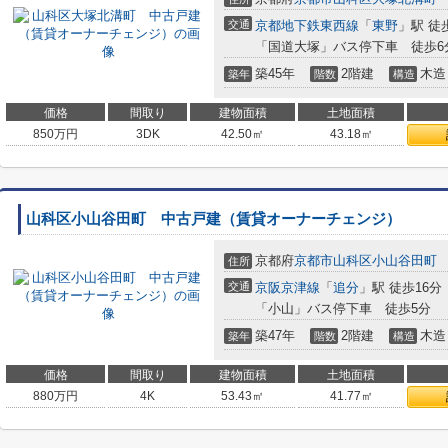
交通
京都地下鉄東西線
「
東野
」駅 徒
「国道大塚」バス停下車 徒歩6
築45年
2階建
木造
築年
階数
構造
価格
間取り
建物面積
土地面積
850
万円
3DK
42.50㎡
43.18㎡
山科区小山谷田町 中古戸建（賃貸オーナーチェンジ）
京都府
京都市山科区
小山谷田町
住所
交通
京阪京津線
「
追分
」駅 徒歩16分
「小山」バス停下車 徒歩5分
築47年
2階建
木造
築年
階数
構造
価格
間取り
建物面積
土地面積
880
万円
4K
53.43㎡
41.77㎡