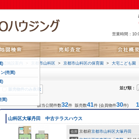
営業時間：10:
周辺施設案内
>
京都市山科区
>
京都市山科区の保育園
>
大宅こども園
)
ン(売買)
)
並び順：
販売物件のみ表示
売買)
32
41
30
1-
該当公開件数
件 販売数
件 (会員物件
件)
山科区大塚丹田 中古テラスハウス
京都府
京都市山科区
大塚丹田
住所