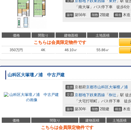
交通
京都地下鉄東西線
「
東野
」駅 徒
「南大塚」バス停下車 徒歩6分
築56年
2階建
木造
築年
階数
構造
価格
間取り
建物面積
土地面積
こちらは会員限定物件です
350
万円
4K
46.10㎡
55.86㎡
山科区大塚壇ノ浦 中古戸建
京都府
京都市山科区
大塚檀ノ浦
住所
交通
京都地下鉄東西線
「
椥辻
」駅 徒
「大宅打明町」バス停下車 徒歩
築30年
2階建
木造
築年
階数
構造
価格
間取り
建物面積
土地面積
こちらは会員限定物件です