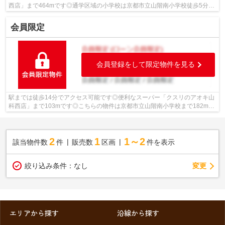
西店」まで464mです◎通学区域の小学校は京都市立山階南小学校徒歩5分◎
徒歩7分の距離に京都市立山科中学校がある...
会員限定
会員登録をして限定物件を見る
駅までは徒歩14分でアクセス可能です◎便利なスーパー「クスリのアオキ山
科西店」まで103mです◎こちらの物件は京都市立山階南小学校まで182m以
内にあるのがポイントです◎不動産の購入は...
2
1
1～2
該当物件数
件
販売数
区画
件を表示
変更
絞り込み条件：
なし
エリアから探す
沿線から探す