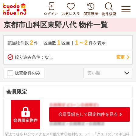
京都市山科区東野八代 物件一覧
2
1
1～2
該当物件数
件
区画数
区画
件を表示
変更
絞り込み条件：
なし
販売物件のみ
会員限定
会員登録をして限定物件を見る
駅まで徒歩14分でアクセス可能です◎便利なスーパー「クスリのアオキ山科