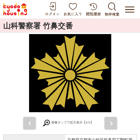
山科警察署 竹鼻交番
前
次
画像タップで拡大表示【
1
/1】
京都府京都市山科区竹鼻四丁野町35-