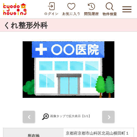
くれ整形外科
前
次
画像タップで拡大表示【
1
/1】
京都府京都市山科区北花山横田町１
所在地