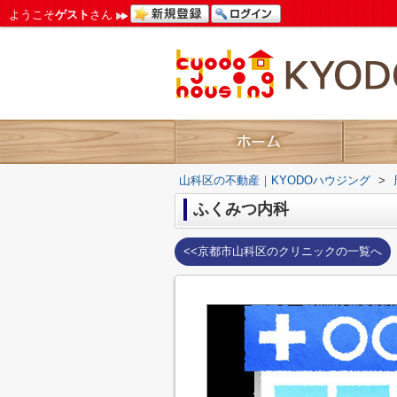
ようこそ
ゲスト
さん
山科区の不動産｜KYODOハウジング
>
ふくみつ内科
<<京都市山科区のクリニックの一覧へ