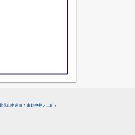
北花山中道町
/
東野中井ノ上町
/