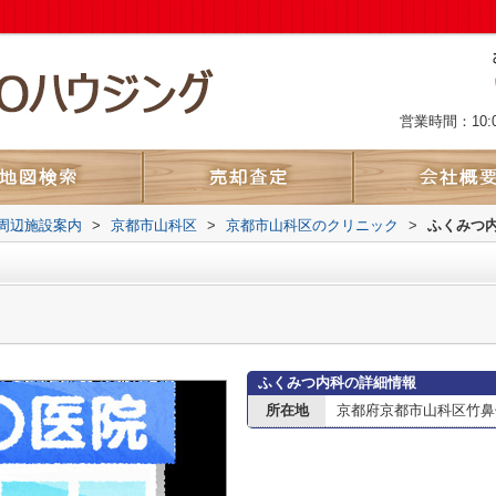
営業時間：10:
周辺施設案内
>
京都市山科区
>
京都市山科区のクリニック
>
ふくみつ
ふくみつ内科の詳細情報
所在地
京都府京都市山科区竹鼻