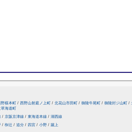
西野楳本町
/
西野山射庭ノ上町
/
北花山市田町
/
御陵牛尾町
/
御陵封ジ山町
/
辻草海道町
線
/
京阪京津線
/
東海道本線
/
湖西線
野
/
椥辻
/
追分
/
四宮
/
小野
/
蹴上