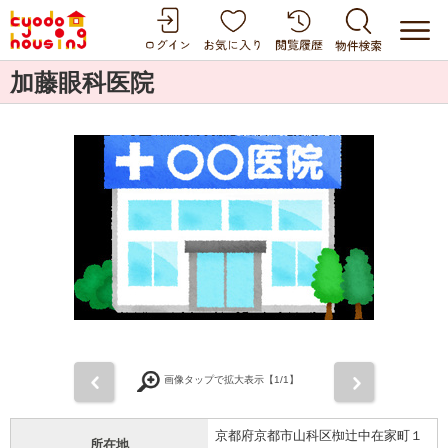
加藤眼科医院
前
次
画像タップで拡大表示【
1
/1】
京都府京都市山科区椥辻中在家町１
所在地