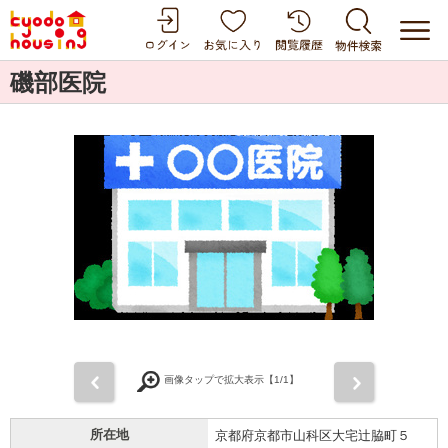
磯部医院
前
次
画像タップで拡大表示【
1
/1】
所在地
京都府京都市山科区大宅辻脇町５