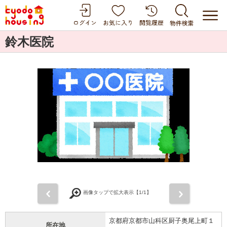
鈴木医院
前
次
画像タップで拡大表示【
1
/1】
京都府京都市山科区厨子奥尾上町１
所在地