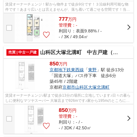
賃貸オーナーチェンジ！駅から物件まで徒歩9分です！３沿線利用可能な物
件です！あまり広いとは言えませんが、落ち着いて過ごせる空間です！当社
のスタッフが京都市山科区にある不動産...
777
万
円
管理費：-
利回り：表面9.88% / -
- / 3K / 49.04㎡
山科区大塚北溝町 中古戸建（賃貸オーナーチェンジ）
売買 | 中古一戸建
850
万円
京都地下鉄東西線
「
東野
」駅 徒歩13分
「国道大塚」バス停下車 徒歩6分
築45年 / 2階建
京都府
京都市山科区
大塚北溝町
賃貸オーナーチェンジ♪駅まで徒歩13分の場所に立地しています♪日々の暮ら
しに便利なマツヤスーパー 大塚店まで926mです♪家から195mのところに、
薬や日用品を買うのに便利なダックス山...
850
万
円
管理費：-
利回り：- / -
- / 3DK / 42.50㎡