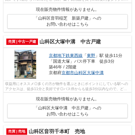
科大塚店があります♪小学校が十分通学...
現在販売物件情報がありません。
「山科区音羽稲芝 新築戸建」への
お問い合わせはこちら
山科区大塚中溝 中古戸建
売買 | 中古一戸建
京都地下鉄東西線
「
東野
」駅 徒歩11分
「国道大塚」バス停下車 徒歩3分
築46年 / 2階建
京都府
京都市山科区
大塚中溝
収益用にオススメ◎多くの方が物件を選ぶときにポイントにしている駅への
アクセスは、徒歩11分と良好です◎バス停からも徒歩3分以内なので、どこ
に行くのも便利な立地です◎家からすぐの...
現在販売物件情報がありません。
「山科区大塚中溝 中古戸建」への
お問い合わせはこちら
山科区音羽千本町 売地
売買 | 売地