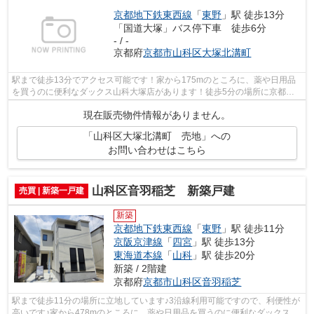
京都地下鉄東西線
「
東野
」駅 徒歩13分
「国道大塚」バス停下車 徒歩6分
- / -
京都府
京都市山科区
大塚北溝町
駅まで徒歩13分でアクセス可能です！家から175mのところに、薬や日用品
を買うのに便利なダックス山科大塚店があります！徒歩5分の場所に京都市
立大塚小学校があります！徒歩2分の距離...
現在販売物件情報がありません。
「山科区大塚北溝町 売地」への
お問い合わせはこちら
山科区音羽稲芝 新築戸建
売買 | 新築一戸建
新築
京都地下鉄東西線
「
東野
」駅 徒歩11分
京阪京津線
「
四宮
」駅 徒歩13分
東海道本線
「
山科
」駅 徒歩20分
新築 / 2階建
京都府
京都市山科区
音羽稲芝
駅まで徒歩11分の場所に立地しています♪3沿線利用可能ですので、利便性が
高いです♪家から478mのところに、薬や日用品を買うのに便利なダックス山