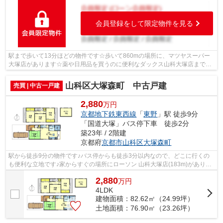
会員登録をして限定物件を見る
駅まで歩いて13分ほどの物件です☆歩いて860mの場所に、マツヤスーパー
大塚店があります☆薬や日用品を買うのに便利なダックス山科大塚店まで
320mです☆通学区域の小学校は京都市立大塚...
山科区大塚森町 中古戸建
売買 | 中古一戸建
2,880
万円
京都地下鉄東西線
「
東野
」駅 徒歩9分
「国道大塚」バス停下車 徒歩2分
築23年 / 2階建
京都府
京都市山科区
大塚森町
駅から徒歩9分の物件です♪バス停からも徒歩3分以内なので、どこに行くの
も便利な立地です♪家からすぐの場所にローソン 山科大塚店(183m)がありま
す♪ファミリー向けのポイント、京都市...
2,880
万
円
4LDK
建物面積：82.62㎡（24.99坪）
土地面積：76.90㎡（23.26坪）