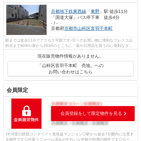
京都地下鉄東西線
「
東野
」駅 徒歩11分
「国道大塚」バス停下車 徒歩4分
- / -
京都府
京都市山科区
音羽千本町
駅までは徒歩11分でアクセス可能です♪日々のお買い物に便利なフレスコ山
科店まで804m♪家から393mのところに、薬や日用品を買うのに便利なダッ
クス山科大塚店があります♪徒歩5分の場所...
現在販売物件情報がありません。
「山科区音羽千本町 売地」への
お問い合わせはこちら
会員限定
会員登録をして限定物件を見る
1K×6室の鉄筋コンクリート造収益マンション◎駅から徒歩7分圏内に位置す
る物件です◎外装リフォーム済みのきれいな外観が特徴の物件です◎ローソ