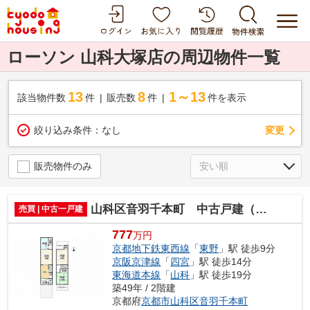
ローソン 山科大塚店の周辺物件一覧
13
8
1～13
該当物件数
件
販売数
件
件を表示
変更
絞り込み条件：
なし
販売物件のみ
山科区音羽千本町 中古戸建（賃貸オーナーチェンジ）
売買 | 中古一戸建
777
万円
京都地下鉄東西線
「
東野
」駅 徒歩9分
京阪京津線
「
四宮
」駅 徒歩14分
東海道本線
「
山科
」駅 徒歩19分
築49年 / 2階建
京都府
京都市山科区
音羽千本町