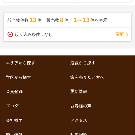
ン 山科大塚店まで377mと近場にコンビニが...
13
8
1～13
該当物件数
件
販売数
件
件を表示
変更
絞り込み条件：
なし
エリアから探す
沿線から探す
学区から探す
家を売りたい方へ
会員登録
更新情報
ブログ
お客様の声
会社概要
アクセス
個人情報
利用規約