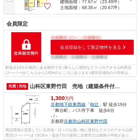
建物面積：77.67㎡（23.49坪）
土地面積：68.35㎡（20.67坪）
会員限定
会員登録をして限定物件を見る
駅徒歩14分の場所にある物件です♪暮らしに便利なクスリのアオキ山科西店
(スーパー)がこちらから140mのところにあります♪通学区域内の小学校は京
都市立山階南小学校で徒歩1分です♪南向...
山科区東野竹田 売地（建築条件付き）
売買 | 売地
1,300
万円
京都地下鉄東西線
「
椥辻
」駅 徒歩19分
「舞台町」バス停下車 徒歩6分
- / -
京都府
京都市山科区
東野竹田
周辺環境が充実している売地！日々のお買い物に便利なクスリのアオキ山科
西店(スーパー)まで618ｍ！徒歩7分の場所に京都市立山階南小学校がありま