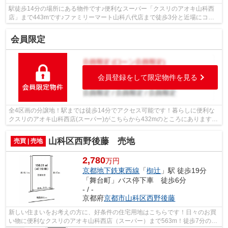
駅徒歩14分の場所にある物件です♪便利なスーパー「クスリのアオキ山科西
店」まで443mです♪ファミリーマート山科八代店まで徒歩3分と近場にコン
ビニがあるのもポイント♪子育て環境にう...
会員限定
会員登録をして限定物件を見る
全4区画の分譲地！駅までは徒歩14分でアクセス可能です！暮らしに便利な
クスリのアオキ山科西店(スーパー)がこちらから432mのところにあります！
徒歩5分の場所に京都市立山階南小学校...
山科区西野後藤 売地
売買 | 売地
2,780
万円
京都地下鉄東西線
「
椥辻
」駅 徒歩19分
「舞台町」バス停下車 徒歩6分
- / -
京都府
京都市山科区
西野後藤
新しい住まいをお考えの方に、好条件の住宅用地はこちらです！日々のお買
い物に便利なクスリのアオキ山科西店（スーパー）まで563m！徒歩7分の場