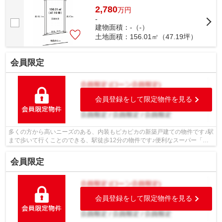
所に京都市立山階南小学校があります！...
2,780
万
円
-
建物面積：-（-）
土地面積：156.01㎡（47.19坪）
会員限定
会員登録をして限定物件を見る
多くの方から高いニーズのある、内装もピカピカの新築戸建ての物件です♪駅
まで歩いて行くことのできる、駅徒歩12分の物件です♪便利なスーパー「ハ
ッピーテラダ山科西店」まで437mです♪...
会員限定
会員登録をして限定物件を見る