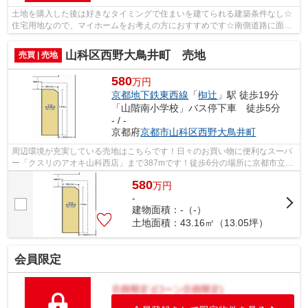
土地を購入した後は好きなタイミングで住まいを建てられる建築条件なし☆
住宅用地なので、マイホームをお考えの方におすすめです☆南側道路に面し
ているため、日当たりを確保する事がで...
山科区西野大鳥井町 売地
売買 | 売地
580
万円
京都地下鉄東西線
「
椥辻
」駅 徒歩19分
「山階南小学校」バス停下車 徒歩5分
- / -
京都府
京都市山科区
西野大鳥井町
周辺環境が充実している売地はこちらです！日々のお買い物に便利なスーパ
ー「クスリのアオキ山科西店」まで387mです！徒歩6分の場所に京都市立山
階南小学校があります！徒歩9分の距離...
580
万
円
-
建物面積：-（-）
土地面積：43.16㎡（13.05坪）
会員限定