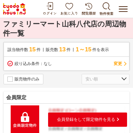
ファミリーマート山科八代店の周辺物
件一覧
15
13
1～15
該当物件数
件
販売数
件
件を表示
変更
絞り込み条件：
なし
販売物件のみ
会員限定
会員登録をして限定物件を見る