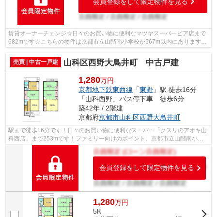
会員登録をして限定物件を見る
賃貸オーナーチェンジ☆日々のお買い物に便利なマツヤスーパービア店まで
682mです☆こちらの物件は京都市立山階南小学校が567m以内にあります☆
竹田公園がこちらの物件から103mのところに...
山科区西野大鳥井町 中古戸建
売買 | 中古一戸建
1,280
万円
京都地下鉄東西線
「
東野
」駅 徒歩16分
「山科西野」バス停下車 徒歩6分
築42年 / 2階建
京都府
京都市山科区
西野大鳥井町
駅まで徒歩16分です！日々のお買い物に便利なスーパー「クスリのアオキ山
科西店」まで253mです！ファミリー向けのポイント、京都市立山階南小学
校が徒歩5分のところにあります！徒歩7...
会員登録をして限定物件を見る
1,280
万
円
5K