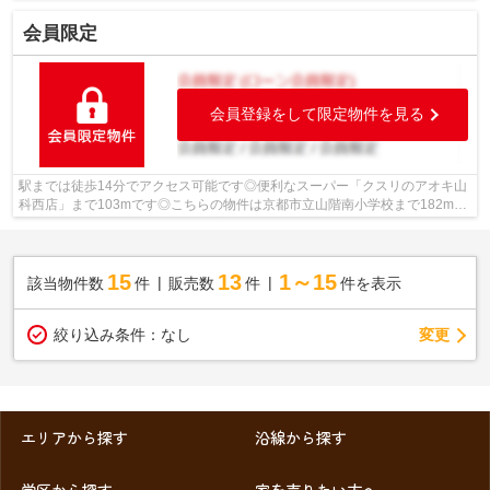
階南小学校で徒歩7分です♪京都市立山科...
会員限定
会員登録をして限定物件を見る
駅までは徒歩14分でアクセス可能です◎便利なスーパー「クスリのアオキ山
科西店」まで103mです◎こちらの物件は京都市立山階南小学校まで182m以
内にあるのがポイントです◎不動産の購入は...
15
13
1～15
該当物件数
件
販売数
件
件を表示
変更
絞り込み条件：
なし
エリアから探す
沿線から探す
学区から探す
家を売りたい方へ