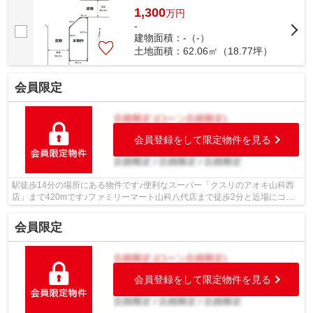
す！角地なので、風通しもよく開放感...
1,300
万
円
-
建物面積：-（-）
土地面積：62.06㎡（18.77坪）
会員限定
会員登録をして限定物件を見る
駅徒歩14分の場所にある物件です♪便利なスーパー「クスリのアオキ山科西
店」まで420mです♪ファミリーマート山科八代店まで徒歩2分と近場にコン
ビニがあるのもポイント♪子育て環境にう...
会員限定
会員登録をして限定物件を見る