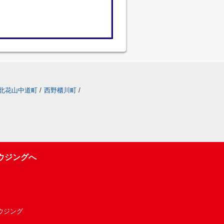
北花山中道町
/
西野櫃川町
/
ウジングへ
Oハウジング