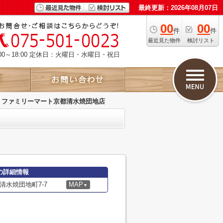
最終更新：2026年08月07日
00
00
件
件
最近見た物件
検討リスト
00～18:00 定休日：火曜日・水曜日・祝日
ファミリーマート京都清水焼団地店
の詳細情報
水焼団地町7-7
MAP
▼