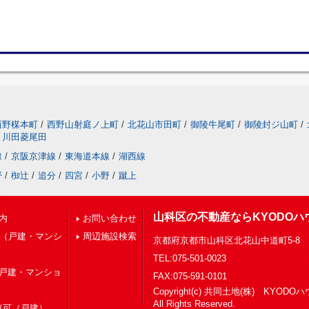
西野楳本町
/
西野山射庭ノ上町
/
北花山市田町
/
御陵牛尾町
/
御陵封ジ山町
/
川田菱尾田
線
/
京阪京津線
/
東海道本線
/
湖西線
野
/
椥辻
/
追分
/
四宮
/
小野
/
蹴上
山科区の不動産ならKYODOハ
内
お問い合わせ
下（戸建・マンシ
周辺施設検索
京都府京都市山科区北花山中道町5-8
TEL:075-501-0023
（戸建・マンショ
FAX:075-591-0101
Copyright(c) 共同土地(株) KYOD
All Rights Reserved.
車可（戸建）