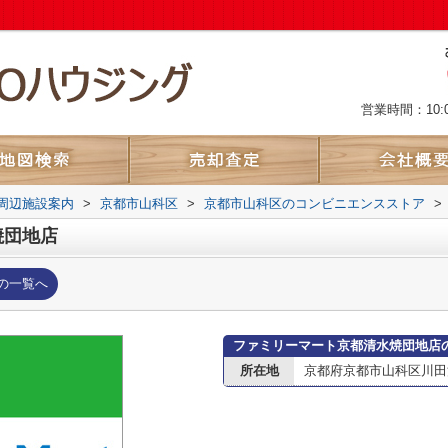
営業時間：10:
周辺施設案内
>
京都市山科区
>
京都市山科区のコンビニエンスストア
>
焼団地店
の一覧へ
ファミリーマート京都清水焼団地店
所在地
京都府京都市山科区川田清