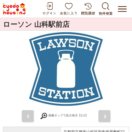
ローソン 山科駅前店
前
次
画像タップで拡大表示【
1
/1】
京都府京都市山科区安朱南屋敷町11-