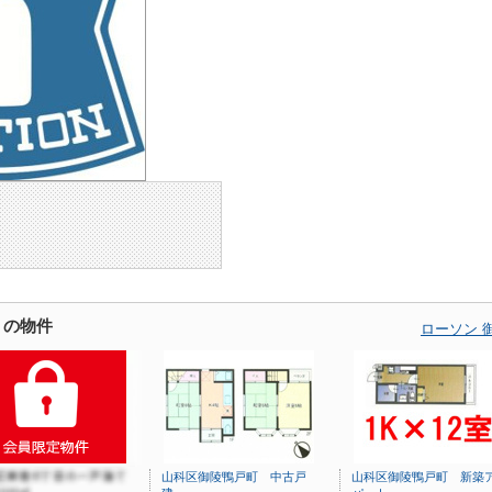
くの物件
ローソン 
山科区御陵鴨戸町 中古戸
山科区御陵鴨戸町 新築