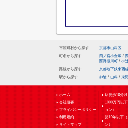
市区町村から探す
京都市山科区
町名から探す
四ノ宮小金塚
/
西野櫃川町
/
椥
路線から探す
京都地下鉄東西
駅から探す
御陵
/
山科
/
東
ホーム
駅徒歩10分以
会社概要
1000万円以
プライバシーポリシー
ョン）
利用規約
築10年以下
サイトマップ
ン）