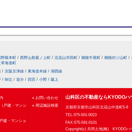
西野楳本町
/
西野山射庭ノ上町
/
北花山市田町
/
御陵牛尾町
/
御陵封ジ山町
/
辻草海道町
線
/
京阪京津線
/
東海道本線
/
湖西線
野
/
椥辻
/
追分
/
四宮
/
小野
/
蹴上
山科区の不動産ならKYODOハ
内
お問い合わせ
下（戸建・マンシ
周辺施設検索
京都府京都市山科区北花山中道町5-8
TEL:075-501-0023
（戸建・マンショ
FAX:075-591-0101
Copyright(c) 共同土地(株) KYOD