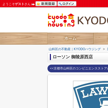
ようこそ
ゲスト
さん
山科区の不動産｜KYODOハウジング
>
ローソン 御陵原西店
<<京都市山科区のコンビニエンスストア