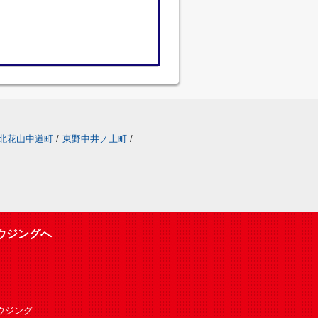
北花山中道町
/
東野中井ノ上町
/
ウジングへ
Oハウジング