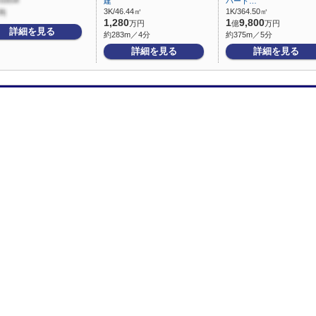
建
パート…
3K/46.44㎡
1K/364.50㎡
1,280
1
9,800
万円
億
万円
詳細を見る
約283m／4分
約375m／5分
詳細を見る
詳細を見る