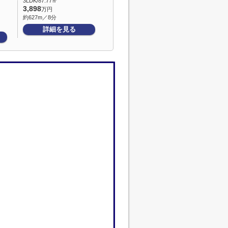
3LDK/87.77㎡
3,898
万円
約627m／8分
詳細を見る