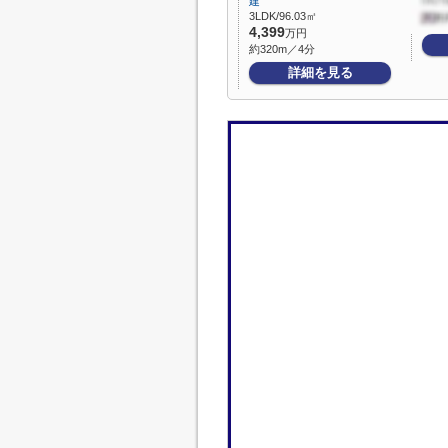
建
3LDK/96.03㎡
4,399
万円
約320m／4分
詳細を見る